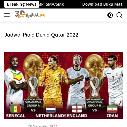
Langsung
nal Nasional SD, SMP, SMA/SMK
Breaking News
Download Buku Matemati
ke
konten
Jadwal Piala Dunia Qatar 2022
TEKNOLOGI
29 November 2022