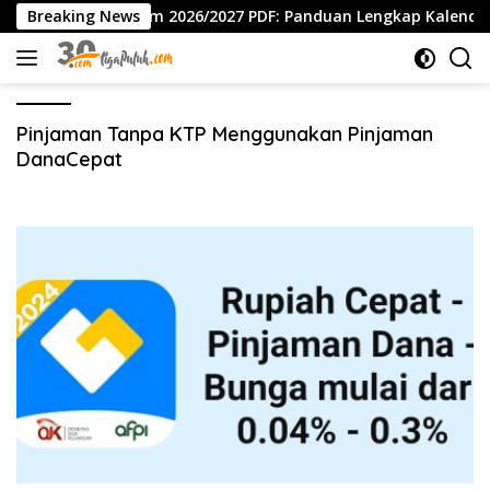
Langsung
Breaking News
Kaldik Jatim 2026/2027 PDF: Panduan Lengkap Kalender P
ke
konten
Pinjaman Tanpa KTP Menggunakan Pinjaman
DanaCepat