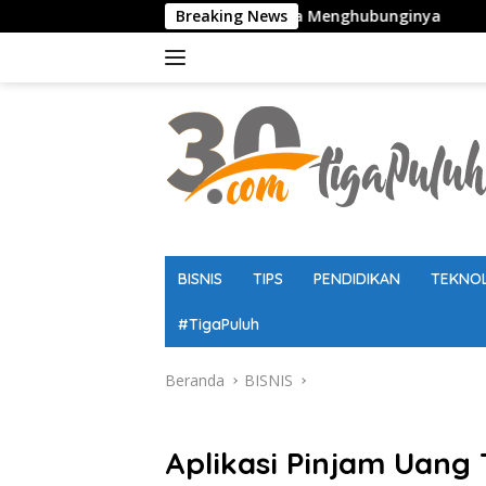
Langsung
Panduan Lengkap Cara Menghubunginya
Breaking News
Kaldik Jatim 202
ke
konten
BISNIS
TIPS
PENDIDIKAN
TEKNO
#TigaPuluh
Beranda
BISNIS
BISNIS
Aplikasi Pinjam Uang 