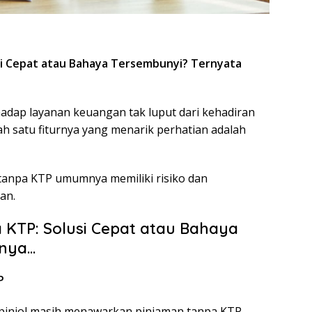
P
usi Cepat atau Bahaya Tersembunyi? Ternyata
rhadap layanan keuangan tak luput dari kehadiran
alah satu fiturnya yang menarik perhatian adalah
tanpa KTP umumnya memiliki risiko dan
an.
a KTP: Solusi Cepat atau Bahaya
anya…
P
 pinjol masih menawarkan pinjaman tanpa KTP.