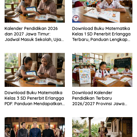
Kalender Pendidikan 2026
Download Buku Matematika
dan 2027 Jawa Timur:
Kelas 1 SD Penerbit Erlangga
Jadwal Masuk Sekolah, Ujian,
Terbaru, Panduan Lengkap
hingga Hari Libur Nasional
Keunggulan dan Cara
Nasional SD, SMP, SMA/SMK
Mendapatkannya Secara
Legal
Download Buku Matematika
Download Kalender
Kelas 3 SD Penerbit Erlangga
Pendidikan Terbaru
PDF: Panduan Mendapatkan
2026/2027 Provinsi Jawa
Versi Resmi dan Legal
Timur, Lengkap dengan
Jadwal Penting dan
Manfaatnya