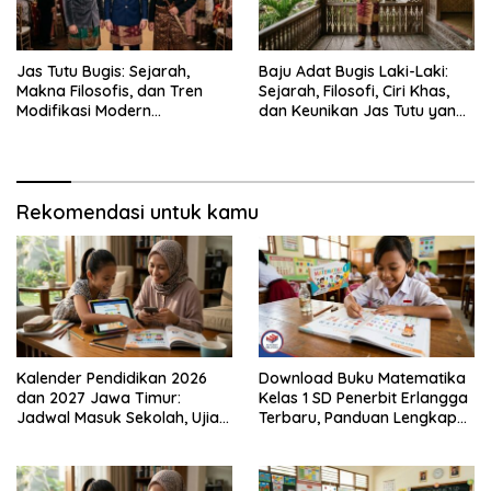
Jas Tutu Bugis: Sejarah,
Baju Adat Bugis Laki-Laki:
Makna Filosofis, dan Tren
Sejarah, Filosofi, Ciri Khas,
Modifikasi Modern
dan Keunikan Jas Tutu yang
Kembalinya Sang
Sarat Makna
Mahakarya
Rekomendasi untuk kamu
Kalender Pendidikan 2026
Download Buku Matematika
dan 2027 Jawa Timur:
Kelas 1 SD Penerbit Erlangga
Jadwal Masuk Sekolah, Ujian,
Terbaru, Panduan Lengkap
hingga Hari Libur Nasional
Keunggulan dan Cara
Nasional SD, SMP, SMA/SMK
Mendapatkannya Secara
Legal