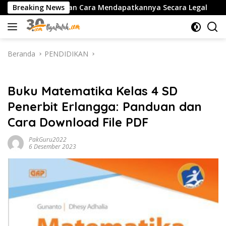
Langsung
gulan dan Cara Mendapatkannya Secara Legal
Breaking News
Download
ke
konten
Beranda
PENDIDIKAN
PENDIDIKAN
Buku Matematika Kelas 4 SD
Penerbit Erlangga: Panduan dan
Cara Download File PDF
PakGuru2022
6 Desember 2023