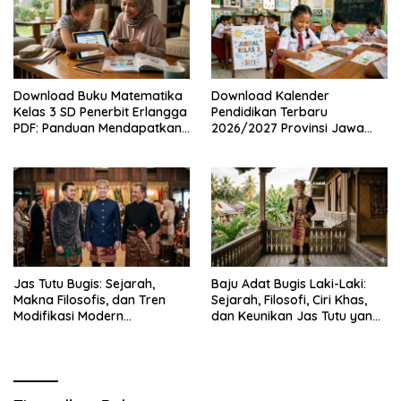
Download Buku Matematika
Download Kalender
Kelas 3 SD Penerbit Erlangga
Pendidikan Terbaru
PDF: Panduan Mendapatkan
2026/2027 Provinsi Jawa
Versi Resmi dan Legal
Timur, Lengkap dengan
Jadwal Penting dan
Manfaatnya
Jas Tutu Bugis: Sejarah,
Baju Adat Bugis Laki-Laki:
Makna Filosofis, dan Tren
Sejarah, Filosofi, Ciri Khas,
Modifikasi Modern
dan Keunikan Jas Tutu yang
Kembalinya Sang
Sarat Makna
Mahakarya