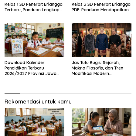
Kelas 1 SD Penerbit Erlangga
Kelas 3 SD Penerbit Erlangga
Terbaru, Panduan Lengkap
PDF: Panduan Mendapatkan
Keunggulan dan Cara
Versi Resmi dan Legal
Mendapatkannya Secara
Legal
Download Kalender
Jas Tutu Bugis: Sejarah,
Pendidikan Terbaru
Makna Filosofis, dan Tren
2026/2027 Provinsi Jawa
Modifikasi Modern
Timur, Lengkap dengan
Kembalinya Sang
Jadwal Penting dan
Mahakarya
Manfaatnya
Rekomendasi untuk kamu