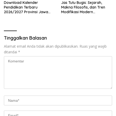
Download Kalender
Jas Tutu Bugis: Sejarah,
Pendidikan Terbaru
Makna Filosofis, dan Tren
2026/2027 Provinsi Jawa
Modifikasi Modern
Timur, Lengkap dengan
Kembalinya Sang
Jadwal Penting dan
Mahakarya
Manfaatnya
Tinggalkan Balasan
Alamat email Anda tidak akan dipublikasikan.
Ruas yang wajib
ditandai
*