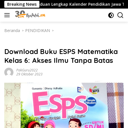
Langsung
PDF: Panduan Lengkap Kalender Pendidikan Jawa Timur, Jadwal S
Breaking News
ke
konten
Beranda
PENDIDIKAN
PENDIDIKAN
Download Buku ESPS Matematika
Kelas 6: Akses Ilmu Tanpa Batas
PakGuru2022
29 Oktober 2023