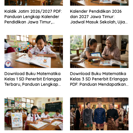
Kaldik Jatim 2026/2027 PDF:
Kalender Pendidikan 2026
Panduan Lengkap Kalender
dan 2027 Jawa Timur:
Pendidikan Jawa Timur,
Jadwal Masuk Sekolah, Ujian,
Jadwal Sekolah, Libur dan
hingga Hari Libur Nasional
Link Download Resmi disini
Nasional SD, SMP, SMA/SMK
Download Buku Matematika
Download Buku Matematika
Kelas 1 SD Penerbit Erlangga
Kelas 3 SD Penerbit Erlangga
Terbaru, Panduan Lengkap
PDF: Panduan Mendapatkan
Keunggulan dan Cara
Versi Resmi dan Legal
Mendapatkannya Secara
Legal