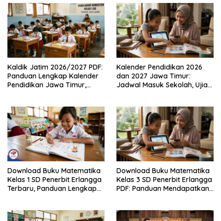
Kaldik Jatim 2026/2027 PDF:
Kalender Pendidikan 2026
Panduan Lengkap Kalender
dan 2027 Jawa Timur:
Pendidikan Jawa Timur,
Jadwal Masuk Sekolah, Ujian,
Jadwal Sekolah, Libur dan
hingga Hari Libur Nasional
Link Download Resmi disini
Nasional SD, SMP, SMA/SMK
Download Buku Matematika
Download Buku Matematika
Kelas 1 SD Penerbit Erlangga
Kelas 3 SD Penerbit Erlangga
Terbaru, Panduan Lengkap
PDF: Panduan Mendapatkan
Keunggulan dan Cara
Versi Resmi dan Legal
Mendapatkannya Secara
Legal