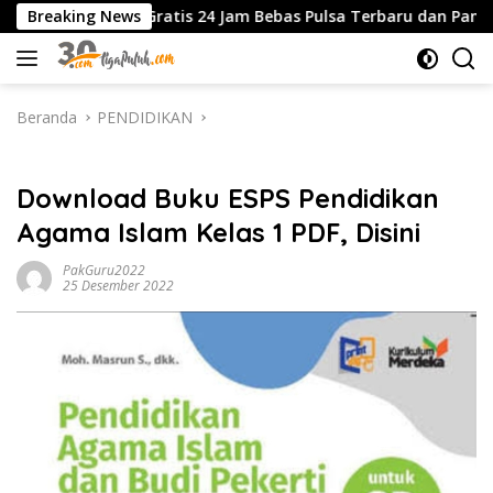
Langsung
er BCA Gratis 24 Jam Bebas Pulsa Terbaru dan Panduan Lengk
Breaking News
ke
konten
Beranda
PENDIDIKAN
PENDIDIKAN
Download Buku ESPS Pendidikan
Agama Islam Kelas 1 PDF, Disini
PakGuru2022
25 Desember 2022