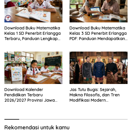
Download Buku Matematika
Download Buku Matematika
Kelas 1 SD Penerbit Erlangga
Kelas 3 SD Penerbit Erlangga
Terbaru, Panduan Lengkap
PDF: Panduan Mendapatkan
Keunggulan dan Cara
Versi Resmi dan Legal
Mendapatkannya Secara
Legal
Download Kalender
Jas Tutu Bugis: Sejarah,
Pendidikan Terbaru
Makna Filosofis, dan Tren
2026/2027 Provinsi Jawa
Modifikasi Modern
Timur, Lengkap dengan
Kembalinya Sang
Jadwal Penting dan
Mahakarya
Manfaatnya
Rekomendasi untuk kamu