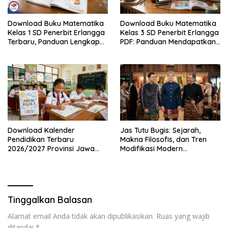
Download Buku Matematika
Download Buku Matematika
Kelas 1 SD Penerbit Erlangga
Kelas 3 SD Penerbit Erlangga
Terbaru, Panduan Lengkap
PDF: Panduan Mendapatkan
Keunggulan dan Cara
Versi Resmi dan Legal
Mendapatkannya Secara
Legal
Download Kalender
Jas Tutu Bugis: Sejarah,
Pendidikan Terbaru
Makna Filosofis, dan Tren
2026/2027 Provinsi Jawa
Modifikasi Modern
Timur, Lengkap dengan
Kembalinya Sang
Jadwal Penting dan
Mahakarya
Manfaatnya
Tinggalkan Balasan
Alamat email Anda tidak akan dipublikasikan.
Ruas yang wajib
ditandai
*