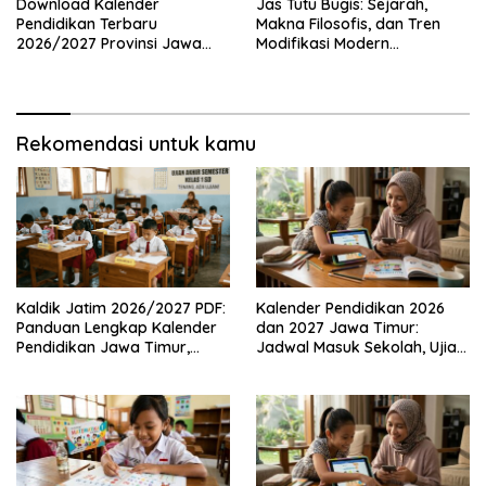
Download Kalender
Jas Tutu Bugis: Sejarah,
Pendidikan Terbaru
Makna Filosofis, dan Tren
2026/2027 Provinsi Jawa
Modifikasi Modern
Timur, Lengkap dengan
Kembalinya Sang
Jadwal Penting dan
Mahakarya
Manfaatnya
Rekomendasi untuk kamu
Kaldik Jatim 2026/2027 PDF:
Kalender Pendidikan 2026
Panduan Lengkap Kalender
dan 2027 Jawa Timur:
Pendidikan Jawa Timur,
Jadwal Masuk Sekolah, Ujian,
Jadwal Sekolah, Libur dan
hingga Hari Libur Nasional
Link Download Resmi disini
Nasional SD, SMP, SMA/SMK