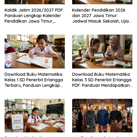
Kaldik Jatim 2026/2027 PDF:
Kalender Pendidikan 2026
Panduan Lengkap Kalender
dan 2027 Jawa Timur:
Pendidikan Jawa Timur,
Jadwal Masuk Sekolah, Ujian,
Jadwal Sekolah, Libur dan
hingga Hari Libur Nasional
Link Download Resmi disini
Nasional SD, SMP, SMA/SMK
Download Buku Matematika
Download Buku Matematika
Kelas 1 SD Penerbit Erlangga
Kelas 3 SD Penerbit Erlangga
Terbaru, Panduan Lengkap
PDF: Panduan Mendapatkan
Keunggulan dan Cara
Versi Resmi dan Legal
Mendapatkannya Secara
Legal