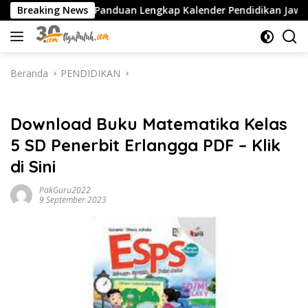
Langsung
2027 PDF: Panduan Lengkap Kalender Pendidikan Jawa Timur, Jad
Breaking News
ke
konten
Beranda
PENDIDIKAN
PENDIDIKAN
Download Buku Matematika Kelas
5 SD Penerbit Erlangga PDF – Klik
di Sini
PakGuru2022
9 September 2023