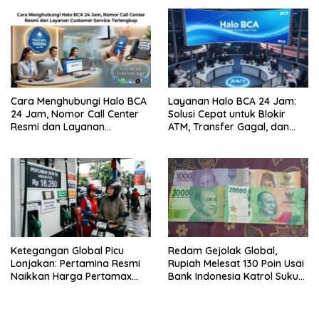
Siber
Cara Menghubungi Halo BCA
Layanan Halo BCA 24 Jam:
24 Jam, Nomor Call Center
Solusi Cepat untuk Blokir
Resmi dan Layanan
ATM, Transfer Gagal, dan
Customer Service, Lengkap
Kendala Mobile Banking
Ketegangan Global Picu
Redam Gejolak Global,
Lonjakan: Pertamina Resmi
Rupiah Melesat 130 Poin Usai
Naikkan Harga Pertamax
Bank Indonesia Katrol Suku
Menjadi Rp 16.250 per Liter
Bunga