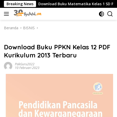
Langsung
SMK
Breaking News
Download Buku Matematika Kelas 1 SD Penerbit Er
ke
konten
Beranda
BISNIS
BISNIS
Download Buku PPKN Kelas 12 PDF
Kurikulum 2013 Terbaru
PakGuru2022
10 Februari 2023