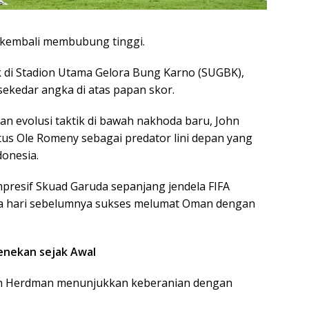
r kembali membubung tinggi.
 di Stadion Utama Gelora Bung Karno (SUGBK),
sekedar angka di atas papan skor.
n evolusi taktik di bawah nakhoda baru, John
us Ole Romeny sebagai predator lini depan yang
donesia.
impresif Skuad Garuda sepanjang jendela FIFA
pa hari sebelumnya sukses melumat Oman dengan
Menekan sejak Awal
ohn Herdman menunjukkan keberanian dengan