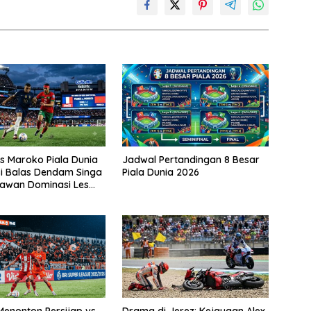
vs Maroko Piala Dunia
Jadwal Pertandingan 8 Besar
si Balas Dendam Singa
Piala Dunia 2026
lawan Dominasi Les