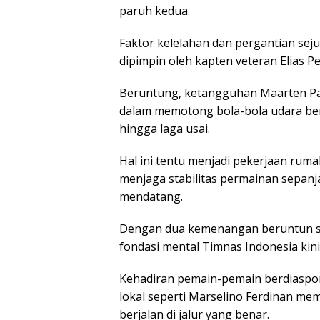
paruh kedua.
Faktor kelelahan dan pergantian se
dipimpin oleh kapten veteran Elias P
Beruntung, ketangguhan Maarten Paes
dalam memotong bola-bola udara be
hingga laga usai.
Hal ini tentu menjadi pekerjaan rumah
menjaga stabilitas permainan sepan
mendatang.
Dengan dua kemenangan beruntun se
fondasi mental Timnas Indonesia kini b
Kehadiran pemain-pemain berdiaspo
lokal seperti Marselino Ferdinan m
berjalan di jalur yang benar.