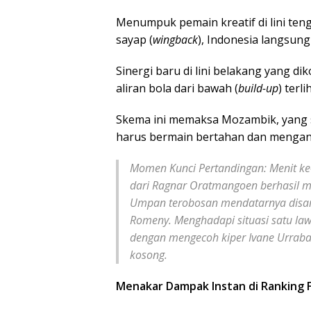
Menumpuk pemain kreatif di lini te
sayap (
wingback
), Indonesia langsun
Sinergi baru di lini belakang yang 
aliran bola dari bawah (
build-up
) terl
Skema ini memaksa Mozambik, yang se
harus bermain bertahan dan mengand
Momen Kunci Pertandingan:
Menit ke
dari Ragnar Oratmangoen berhasil me
Umpan terobosan mendatarnya disamb
Romeny. Menghadapi situasi satu la
dengan mengecoh kiper Ivane Urrab
kosong.
Menakar Dampak Instan di Ranking 