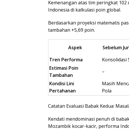
Kemenangan atas tim peringkat 102 d
Indonesia di kalkulasi poin global.
Berdasarkan proyeksi matematis pa
tambahan +5,69 poin.
Aspek
Sebelum Jun
Tren Performa
Konsolidasi
Estimasi Poin
–
Tambahan
Kondisi Lini
Masih Menca
Pertahanan
Pola
Catatan Evaluasi Babak Kedua: Masala
Kendati mendominasi penuh di baba
Mozambik kocar-kacir, performa Indo