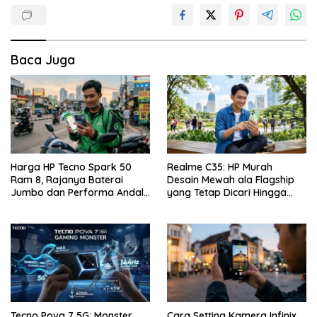
Baca Juga
Harga HP Tecno Spark 50
Realme C35: HP Murah
Ram 8, Rajanya Baterai
Desain Mewah ala Flagship
Jumbo dan Performa Andal
yang Tetap Dicari Hingga
di Kelas Entry-Level
Saat Ini!
Tecno Pova 7 5G: Monster
Cara Setting Kamera Infinix