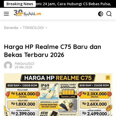
Langsung
i 24 Jam, Cara Hubungi CS Bebas Pulsa, dan Panduan Aman da
Breaking News
ke
konten
Beranda
TEKNOLOGI
TEKNOLOGI
Harga HP Realme C75 Baru dan
Bekas Terbaru 2026
PakGuru2022
29 Mei 2026