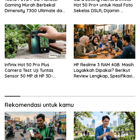
Gaming Murah Berbekal
Hot 50 Pro+ untuk Hasil Foto
Dimensity 7300 Ultimate dan
Sekelas DSLR, Dijamin …
Layar 144Hz
Infinix Hot 50 Pro Plus
HP Realme 3 RAM 4GB: Masih
Camera Test: Uji Tuntas
Layakkah Dipakai? Berikut
Sensor 50 MP di HP 3D-
Review Lengkap, Spesifikasi,
Curved Paling Tipis!
Kelebihan, Kekurangan, dan
Harga Bekas Terbaru
Rekomendasi untuk kamu