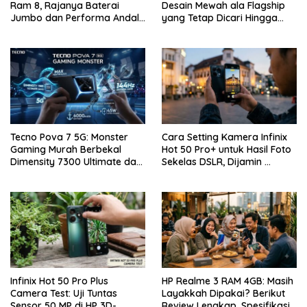
Ram 8, Rajanya Baterai
Desain Mewah ala Flagship
Jumbo dan Performa Andal
yang Tetap Dicari Hingga
di Kelas Entry-Level
Saat Ini!
Tecno Pova 7 5G: Monster
Cara Setting Kamera Infinix
Gaming Murah Berbekal
Hot 50 Pro+ untuk Hasil Foto
Dimensity 7300 Ultimate dan
Sekelas DSLR, Dijamin …
Layar 144Hz
Infinix Hot 50 Pro Plus
HP Realme 3 RAM 4GB: Masih
Camera Test: Uji Tuntas
Layakkah Dipakai? Berikut
Sensor 50 MP di HP 3D-
Review Lengkap, Spesifikasi,