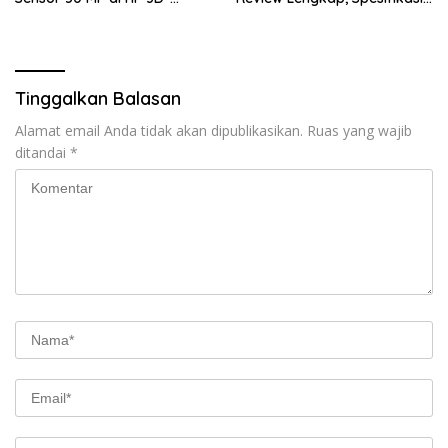
Curved Paling Tipis!
Kelebihan, Kekurangan, dan
Harga Bekas Terbaru
Tinggalkan Balasan
Alamat email Anda tidak akan dipublikasikan.
Ruas yang wajib
ditandai
*