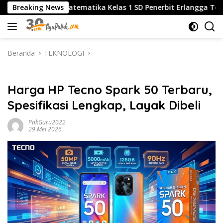
Langsung
atematika Kelas 1 SD Penerbit Erlangga Terbaru, Panduan Le
Breaking News
ke
konten
Beranda
TEKNOLOGI
TEKNOLOGI
Harga HP Tecno Spark 50 Terbaru,
Spesifikasi Lengkap, Layak Dibeli
PakGuru2022
29 Mei 2026