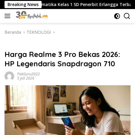
Langsung
ika Kelas 1 SD Penerbit Erlangga Terbaru, Panduan Lengkap 
Breaking News
ke
konten
Beranda
TEKNOLOGI
TEKNOLOGI
Harga Realme 3 Pro Bekas 2026:
HP Legendaris Snapdragon 710
PakGuru2022
5 Juli 2026