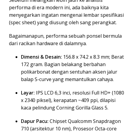
Sebelum melangkah lebih jauh ke analisis
performa di era modern ini, ada baiknya kita
menyegarkan ingatan mengenai lembar spesifikasi
(spec sheet) yang diusung oleh sang perangkat.
Bagaimanapun, performa sebuah ponsel bermula
dari racikan hardware di dalamnya.
Dimensi & Desain:
156.8 x 74.2 x 8.3 mm; Berat
172 gram. Bagian belakang berbahan
polikarbonat dengan sentuhan aksen jalur
balap S-curve yang memantulkan cahaya.
Layar:
IPS LCD 6,3 inci, resolusi Full HD+ (1080
x 2340 piksel), kerapatan ~409 ppi, dilapisi
kaca pelindung Corning Gorilla Glass 5.
Dapur Pacu:
Chipset Qualcomm Snapdragon
710 (arsitektur 10 nm), Prosesor Octa-core