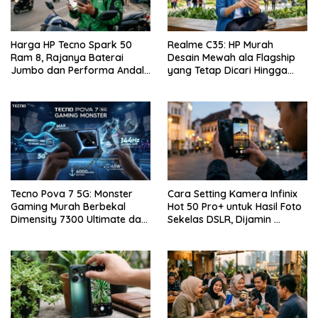
Harga HP Tecno Spark 50
Realme C35: HP Murah
Ram 8, Rajanya Baterai
Desain Mewah ala Flagship
Jumbo dan Performa Andal
yang Tetap Dicari Hingga
di Kelas Entry-Level
Saat Ini!
Tecno Pova 7 5G: Monster
Cara Setting Kamera Infinix
Gaming Murah Berbekal
Hot 50 Pro+ untuk Hasil Foto
Dimensity 7300 Ultimate dan
Sekelas DSLR, Dijamin …
Layar 144Hz