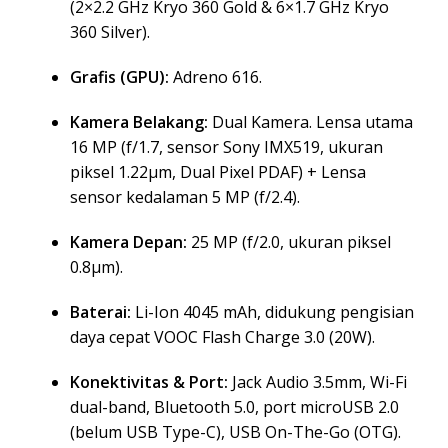
(2×2.2 GHz Kryo 360 Gold & 6×1.7 GHz Kryo
360 Silver).
Grafis (GPU):
Adreno 616.
Kamera Belakang:
Dual Kamera. Lensa utama
16 MP (f/1.7, sensor Sony IMX519, ukuran
piksel 1.22µm, Dual Pixel PDAF) + Lensa
sensor kedalaman 5 MP (f/2.4).
Kamera Depan:
25 MP (f/2.0, ukuran piksel
0.8µm).
Baterai:
Li-Ion 4045 mAh, didukung pengisian
daya cepat VOOC Flash Charge 3.0 (20W).
Konektivitas & Port:
Jack Audio 3.5mm, Wi-Fi
dual-band, Bluetooth 5.0, port microUSB 2.0
(belum USB Type-C), USB On-The-Go (OTG).