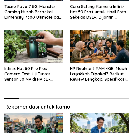
Tecno Pova 7 5G: Monster
Cara Setting Kamera Infinix
Gaming Murah Berbekal
Hot 50 Pro+ untuk Hasil Foto
Dimensity 7300 Ultimate dan
Sekelas DSLR, Dijamin …
Layar 144Hz
Infinix Hot 50 Pro Plus
HP Realme 3 RAM 4GB: Masih
Camera Test: Uji Tuntas
Layakkah Dipakai? Berikut
Sensor 50 MP di HP 3D-
Review Lengkap, Spesifikasi,
Curved Paling Tipis!
Kelebihan, Kekurangan, dan
Harga Bekas Terbaru
Rekomendasi untuk kamu