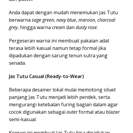
Anda dapat dengan mudah menemukan Jas Tutu
berwarna
sage green
,
navy blue
,
maroon
,
charcoal
grey
, hingga warna
cream
dan
dusty rose
.
Pergeseran warna ini membuat pakaian adat
terasa lebih kasual namun tetap formal jika
dipadukan dengan sarung tenun sutra yang
senada.
Jas Tutu Casual (Ready-to-Wear)
Beberapa desainer lokal mulai memotong siluet
panjang Jas Tutu menjadi lebih pendek, serta
mengurangi ketebalan furing bagian dalam agar
cocok digunakan sebagai
outer
formal atau blazer
semi-kasual.
Konsep ini membuat Jas Tutu bisa dipadukan