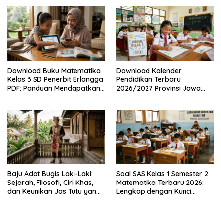
Nasional SD, SMP, SMA/SMK
Mendapatkannya Secara
Legal
Download Buku Matematika
Download Kalender
Kelas 3 SD Penerbit Erlangga
Pendidikan Terbaru
PDF: Panduan Mendapatkan
2026/2027 Provinsi Jawa
Versi Resmi dan Legal
Timur, Lengkap dengan
Jadwal Penting dan
Manfaatnya
Baju Adat Bugis Laki-Laki:
Soal SAS Kelas 1 Semester 2
Sejarah, Filosofi, Ciri Khas,
Matematika Terbaru 2026:
dan Keunikan Jas Tutu yang
Lengkap dengan Kunci
Sarat Makna
Jawaban