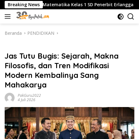
Langsung
Matematika Kelas 1 SD Penerbit Erlangga Terbaru, Panduan L
Breaking News
ke
konten
Beranda
PENDIDIKAN
PENDIDIKAN
Jas Tutu Bugis: Sejarah, Makna
Filosofis, dan Tren Modifikasi
Modern Kembalinya Sang
Mahakarya
PakGuru2022
4 Juli 2026