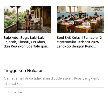
Versi Resmi dan Legal
Timur, Lengkap dengan
Jadwal Penting dan
Manfaatnya
Baju Adat Bugis Laki-Laki:
Soal SAS Kelas 1 Semester 2
Sejarah, Filosofi, Ciri Khas,
Matematika Terbaru 2026:
dan Keunikan Jas Tutu yang
Lengkap dengan Kunci
Sarat Makna
Jawaban
Tinggalkan Balasan
Alamat email Anda tidak akan dipublikasikan.
Ruas yang wajib
ditandai
*