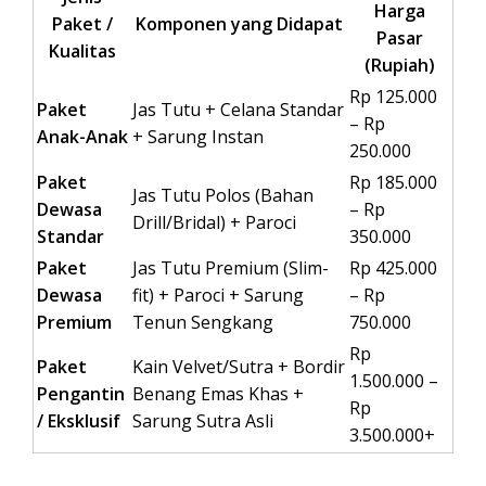
Harga
Paket /
Komponen yang Didapat
Pasar
Kualitas
(Rupiah)
Rp 125.000
Paket
Jas Tutu + Celana Standar
– Rp
Anak-Anak
+ Sarung Instan
250.000
Paket
Rp 185.000
Jas Tutu Polos (Bahan
Dewasa
– Rp
Drill/Bridal) + Paroci
Standar
350.000
Paket
Jas Tutu Premium (Slim-
Rp 425.000
Dewasa
fit) + Paroci + Sarung
– Rp
Premium
Tenun Sengkang
750.000
Rp
Paket
Kain Velvet/Sutra + Bordir
1.500.000 –
Pengantin
Benang Emas Khas +
Rp
/ Eksklusif
Sarung Sutra Asli
3.500.000+