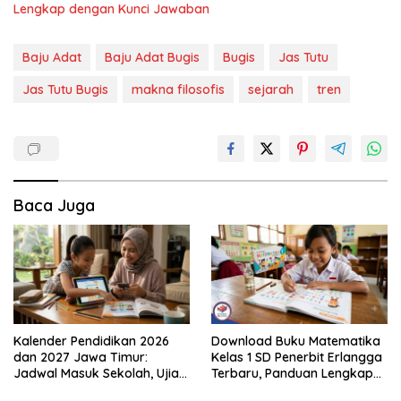
Lengkap dengan Kunci Jawaban
Baju Adat
Baju Adat Bugis
Bugis
Jas Tutu
Jas Tutu Bugis
makna filosofis
sejarah
tren
Baca Juga
Kalender Pendidikan 2026
Download Buku Matematika
dan 2027 Jawa Timur:
Kelas 1 SD Penerbit Erlangga
Jadwal Masuk Sekolah, Ujian,
Terbaru, Panduan Lengkap
hingga Hari Libur Nasional
Keunggulan dan Cara