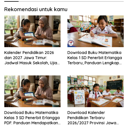
Rekomendasi untuk kamu
Kalender Pendidikan 2026
Download Buku Matematika
dan 2027 Jawa Timur:
Kelas 1 SD Penerbit Erlangga
Jadwal Masuk Sekolah, Ujian,
Terbaru, Panduan Lengkap
hingga Hari Libur Nasional
Keunggulan dan Cara
Nasional SD, SMP, SMA/SMK
Mendapatkannya Secara
Legal
Download Buku Matematika
Download Kalender
Kelas 3 SD Penerbit Erlangga
Pendidikan Terbaru
PDF: Panduan Mendapatkan
2026/2027 Provinsi Jawa