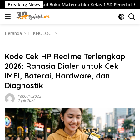
Langsung
nload Buku Matematika Kelas 1 SD Penerbit Erlangga Terbar
Breaking News
ke
konten
Beranda
TEKNOLOGI
TEKNOLOGI
Kode Cek HP Realme Terlengkap
2026: Rahasia Dialer untuk Cek
IMEI, Baterai, Hardware, dan
Diagnostik
PakGuru2022
2 Juli 2026