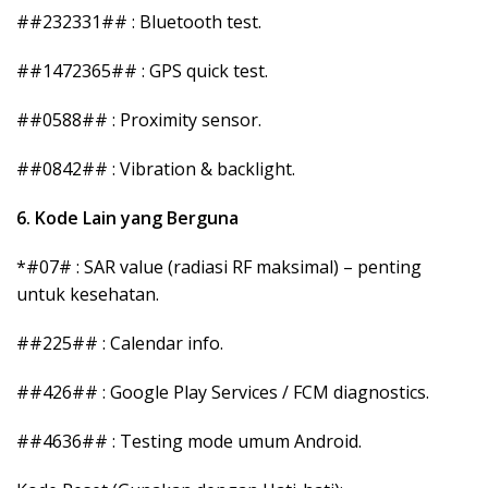
##232331## : Bluetooth test.
##1472365## : GPS quick test.
##0588## : Proximity sensor.
##0842## : Vibration & backlight.
6. Kode Lain yang Berguna
*#07# : SAR value (radiasi RF maksimal) – penting
untuk kesehatan.
##225## : Calendar info.
##426## : Google Play Services / FCM diagnostics.
##4636## : Testing mode umum Android.