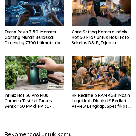
Tecno Pova 7 5G: Monster
Cara Setting Kamera Infinix
Gaming Murah Berbekal
Hot 50 Pro+ untuk Hasil Foto
Dimensity 7300 Ultimate dan
Sekelas DSLR, Dijamin …
Layar 144Hz
Infinix Hot 50 Pro Plus
HP Realme 3 RAM 4GB: Masih
Camera Test: Uji Tuntas
Layakkah Dipakai? Berikut
Sensor 50 MP di HP 3D-
Review Lengkap, Spesifikasi,
Curved Paling Tipis!
Kelebihan, Kekurangan, dan
Harga Bekas Terbaru
Rekomendasi untuk kamu