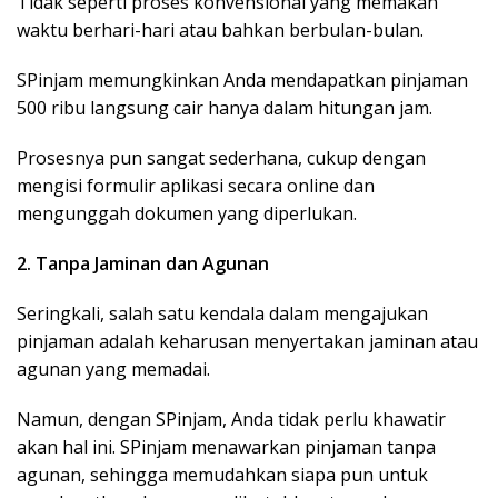
Tidak seperti proses konvensional yang memakan
waktu berhari-hari atau bahkan berbulan-bulan.
SPinjam memungkinkan Anda mendapatkan pinjaman
500 ribu langsung cair hanya dalam hitungan jam.
Prosesnya pun sangat sederhana, cukup dengan
mengisi formulir aplikasi secara online dan
mengunggah dokumen yang diperlukan.
2. Tanpa Jaminan dan Agunan
Seringkali, salah satu kendala dalam mengajukan
pinjaman adalah keharusan menyertakan jaminan atau
agunan yang memadai.
Namun, dengan SPinjam, Anda tidak perlu khawatir
akan hal ini. SPinjam menawarkan pinjaman tanpa
agunan, sehingga memudahkan siapa pun untuk