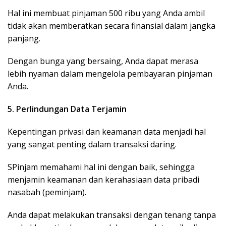
Hal ini membuat pinjaman 500 ribu yang Anda ambil
tidak akan memberatkan secara finansial dalam jangka
panjang.
Dengan bunga yang bersaing, Anda dapat merasa
lebih nyaman dalam mengelola pembayaran pinjaman
Anda.
5. Perlindungan Data Terjamin
Kepentingan privasi dan keamanan data menjadi hal
yang sangat penting dalam transaksi daring.
SPinjam memahami hal ini dengan baik, sehingga
menjamin keamanan dan kerahasiaan data pribadi
nasabah (peminjam).
Anda dapat melakukan transaksi dengan tenang tanpa