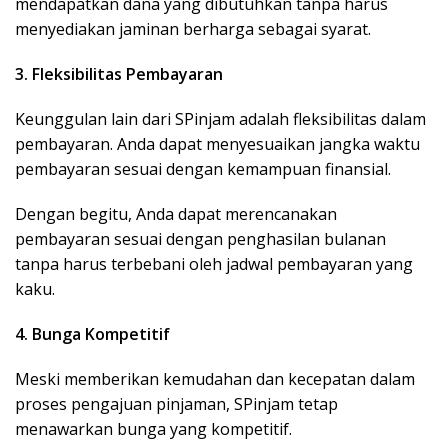
mendapatkan dana yang dibutuhkan tanpa harus
menyediakan jaminan berharga sebagai syarat.
3. Fleksibilitas Pembayaran
Keunggulan lain dari SPinjam adalah fleksibilitas dalam
pembayaran. Anda dapat menyesuaikan jangka waktu
pembayaran sesuai dengan kemampuan finansial.
Dengan begitu, Anda dapat merencanakan
pembayaran sesuai dengan penghasilan bulanan
tanpa harus terbebani oleh jadwal pembayaran yang
kaku.
4. Bunga Kompetitif
Meski memberikan kemudahan dan kecepatan dalam
proses pengajuan pinjaman, SPinjam tetap
menawarkan bunga yang kompetitif.