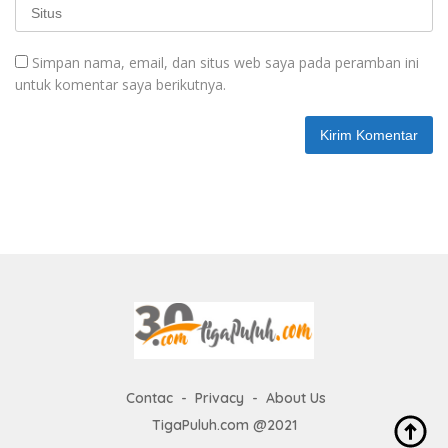
Simpan nama, email, dan situs web saya pada peramban ini
untuk komentar saya berikutnya.
Contac
Privacy
About Us
TigaPuluh.com @2021