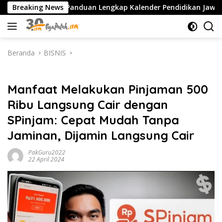
Langsung
2027 PDF: Panduan Lengkap Kalender Pendidikan Jawa Timur, Jad
Breaking News
ke
konten
Beranda
BISNIS
BISNIS
Manfaat Melakukan Pinjaman 500
Ribu Langsung Cair dengan
SPinjam: Cepat Mudah Tanpa
Jaminan, Dijamin Langsung Cair
PakGuru2022
22 April 2024