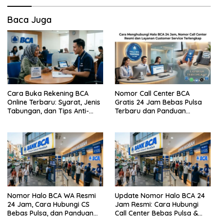
Baca Juga
Cara Buka Rekening BCA
Nomor Call Center BCA
Online Terbaru: Syarat, Jenis
Gratis 24 Jam Bebas Pulsa
Tabungan, dan Tips Anti-
Terbaru dan Panduan
Gagal
Lengkap Cara
Menghubunginya
Nomor Halo BCA WA Resmi
Update Nomor Halo BCA 24
24 Jam, Cara Hubungi CS
Jam Resmi: Cara Hubungi
Bebas Pulsa, dan Panduan
Call Center Bebas Pulsa &