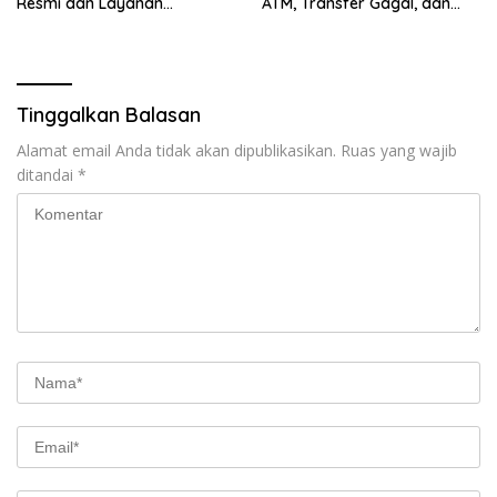
Resmi dan Layanan
ATM, Transfer Gagal, dan
Customer Service, Lengkap
Kendala Mobile Banking
Tinggalkan Balasan
Alamat email Anda tidak akan dipublikasikan.
Ruas yang wajib
ditandai
*