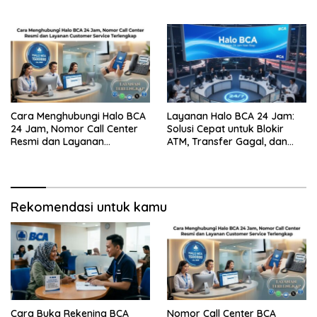
Aman dari Penipuan
Tips Terhindar dari Penipuan
Siber
Cara Menghubungi Halo BCA
Layanan Halo BCA 24 Jam:
24 Jam, Nomor Call Center
Solusi Cepat untuk Blokir
Resmi dan Layanan
ATM, Transfer Gagal, dan
Customer Service, Lengkap
Kendala Mobile Banking
Rekomendasi untuk kamu
Cara Buka Rekening BCA
Nomor Call Center BCA