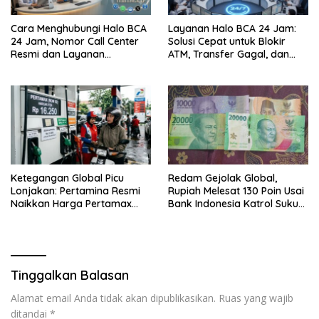
Cara Menghubungi Halo BCA
Layanan Halo BCA 24 Jam:
24 Jam, Nomor Call Center
Solusi Cepat untuk Blokir
Resmi dan Layanan
ATM, Transfer Gagal, dan
Customer Service, Lengkap
Kendala Mobile Banking
Ketegangan Global Picu
Redam Gejolak Global,
Lonjakan: Pertamina Resmi
Rupiah Melesat 130 Poin Usai
Naikkan Harga Pertamax
Bank Indonesia Katrol Suku
Menjadi Rp 16.250 per Liter
Bunga
Tinggalkan Balasan
Alamat email Anda tidak akan dipublikasikan.
Ruas yang wajib
ditandai
*