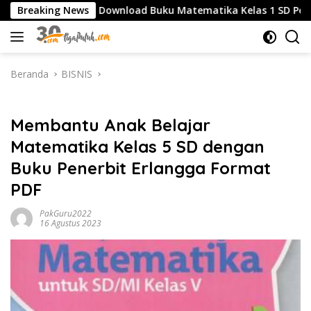
Langsung
Breaking News
Download Buku Matematika Kelas 1 SD Penerbit Erlang
ke
konten
Beranda
BISNIS
BISNIS
Membantu Anak Belajar
Matematika Kelas 5 SD dengan
Buku Penerbit Erlangga Format
PDF
PakGuru2022
16 Agustus 2023