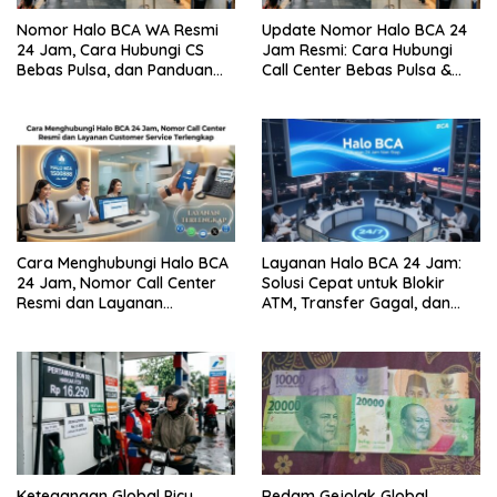
Nomor Halo BCA WA Resmi
Update Nomor Halo BCA 24
24 Jam, Cara Hubungi CS
Jam Resmi: Cara Hubungi
Bebas Pulsa, dan Panduan
Call Center Bebas Pulsa &
Aman dari Penipuan
Tips Terhindar dari Penipuan
Siber
Cara Menghubungi Halo BCA
Layanan Halo BCA 24 Jam:
24 Jam, Nomor Call Center
Solusi Cepat untuk Blokir
Resmi dan Layanan
ATM, Transfer Gagal, dan
Customer Service, Lengkap
Kendala Mobile Banking
Ketegangan Global Picu
Redam Gejolak Global,