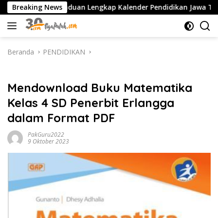
Langsung
7 PDF: Panduan Lengkap Kalender Pendidikan Jawa Timur, Jadwal
Breaking News
ke
konten
Beranda
PENDIDIKAN
PENDIDIKAN
Mendownload Buku Matematika
Kelas 4 SD Penerbit Erlangga
dalam Format PDF
PakGuru2022
9 Oktober 2023