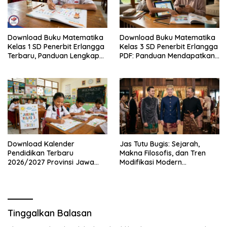
Download Buku Matematika
Download Buku Matematika
Kelas 1 SD Penerbit Erlangga
Kelas 3 SD Penerbit Erlangga
Terbaru, Panduan Lengkap
PDF: Panduan Mendapatkan
Keunggulan dan Cara
Versi Resmi dan Legal
Mendapatkannya Secara
Legal
Download Kalender
Jas Tutu Bugis: Sejarah,
Pendidikan Terbaru
Makna Filosofis, dan Tren
2026/2027 Provinsi Jawa
Modifikasi Modern
Timur, Lengkap dengan
Kembalinya Sang
Jadwal Penting dan
Mahakarya
Manfaatnya
Tinggalkan Balasan