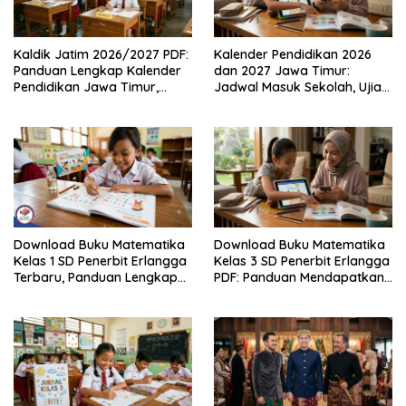
Kaldik Jatim 2026/2027 PDF:
Kalender Pendidikan 2026
Panduan Lengkap Kalender
dan 2027 Jawa Timur:
Pendidikan Jawa Timur,
Jadwal Masuk Sekolah, Ujian,
Jadwal Sekolah, Libur dan
hingga Hari Libur Nasional
Link Download Resmi disini
Nasional SD, SMP, SMA/SMK
Download Buku Matematika
Download Buku Matematika
Kelas 1 SD Penerbit Erlangga
Kelas 3 SD Penerbit Erlangga
Terbaru, Panduan Lengkap
PDF: Panduan Mendapatkan
Keunggulan dan Cara
Versi Resmi dan Legal
Mendapatkannya Secara
Legal