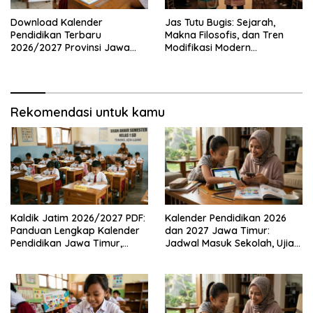
Download Kalender
Jas Tutu Bugis: Sejarah,
Pendidikan Terbaru
Makna Filosofis, dan Tren
2026/2027 Provinsi Jawa
Modifikasi Modern
Timur, Lengkap dengan
Kembalinya Sang
Jadwal Penting dan
Mahakarya
Manfaatnya
Rekomendasi untuk kamu
Kaldik Jatim 2026/2027 PDF:
Kalender Pendidikan 2026
Panduan Lengkap Kalender
dan 2027 Jawa Timur:
Pendidikan Jawa Timur,
Jadwal Masuk Sekolah, Ujian,
Jadwal Sekolah, Libur dan
hingga Hari Libur Nasional
Link Download Resmi disini
Nasional SD, SMP, SMA/SMK