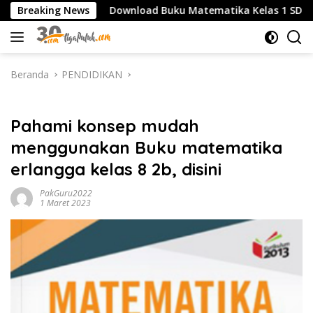
Langsung
K
Breaking News
Download Buku Matematika Kelas 1 SD Penerbit Erl
ke
konten
Beranda
PENDIDIKAN
PENDIDIKAN
Pahami konsep mudah
menggunakan Buku matematika
erlangga kelas 8 2b, disini
PakGuru2022
1 Maret 2023