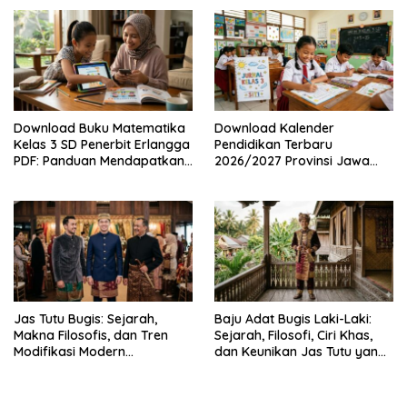
Nasional SD, SMP, SMA/SMK
Mendapatkannya Secara
Legal
Download Buku Matematika
Download Kalender
Kelas 3 SD Penerbit Erlangga
Pendidikan Terbaru
PDF: Panduan Mendapatkan
2026/2027 Provinsi Jawa
Versi Resmi dan Legal
Timur, Lengkap dengan
Jadwal Penting dan
Manfaatnya
Jas Tutu Bugis: Sejarah,
Baju Adat Bugis Laki-Laki:
Makna Filosofis, dan Tren
Sejarah, Filosofi, Ciri Khas,
Modifikasi Modern
dan Keunikan Jas Tutu yang
Kembalinya Sang
Sarat Makna
Mahakarya