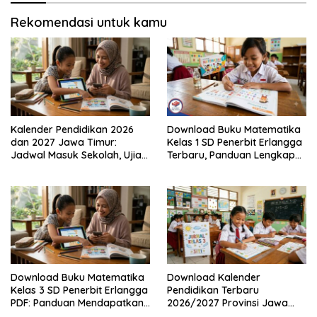
Rekomendasi untuk kamu
Kalender Pendidikan 2026
Download Buku Matematika
dan 2027 Jawa Timur:
Kelas 1 SD Penerbit Erlangga
Jadwal Masuk Sekolah, Ujian,
Terbaru, Panduan Lengkap
hingga Hari Libur Nasional
Keunggulan dan Cara
Nasional SD, SMP, SMA/SMK
Mendapatkannya Secara
Legal
Download Buku Matematika
Download Kalender
Kelas 3 SD Penerbit Erlangga
Pendidikan Terbaru
PDF: Panduan Mendapatkan
2026/2027 Provinsi Jawa
Versi Resmi dan Legal
Timur, Lengkap dengan