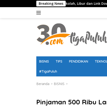
Langsung
 Timur, Jadwal Sekolah, Libur dan Link Download Resmi disini
Breaking News
ke
konten
BISNIS
TIPS
PENDIDIKAN
TEKNO
#TigaPuluh
Beranda
BISNIS
BISNIS
Pinjaman 500 Ribu L