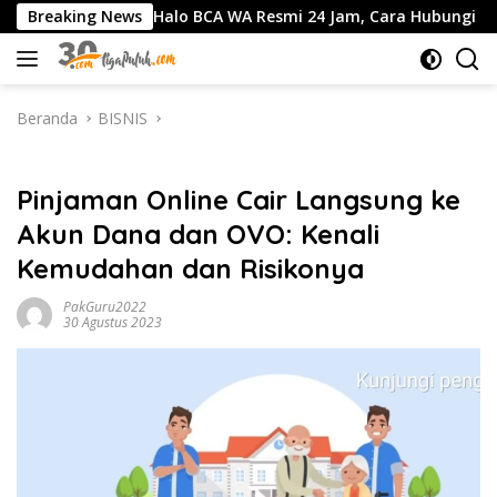
Langsung
Nomor Halo BCA WA Resmi 24 Jam, Cara Hubungi CS Bebas Puls
Breaking News
ke
konten
Beranda
BISNIS
BISNIS
Pinjaman Online Cair Langsung ke
Akun Dana dan OVO: Kenali
Kemudahan dan Risikonya
PakGuru2022
30 Agustus 2023