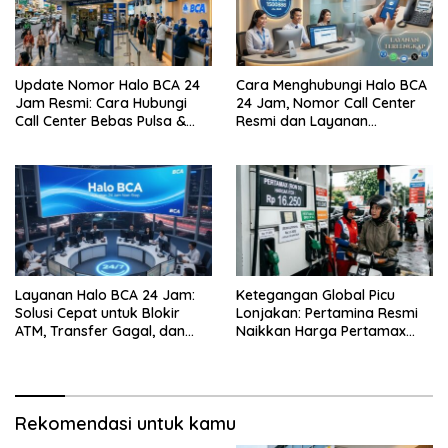
Update Nomor Halo BCA 24
Cara Menghubungi Halo BCA
Jam Resmi: Cara Hubungi
24 Jam, Nomor Call Center
Call Center Bebas Pulsa &
Resmi dan Layanan
Tips Terhindar dari Penipuan
Customer Service, Lengkap
Siber
Layanan Halo BCA 24 Jam:
Ketegangan Global Picu
Solusi Cepat untuk Blokir
Lonjakan: Pertamina Resmi
ATM, Transfer Gagal, dan
Naikkan Harga Pertamax
Kendala Mobile Banking
Menjadi Rp 16.250 per Liter
Rekomendasi untuk kamu