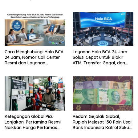
Aman dari Penipuan
Tips Terhindar dari Penipuan
Siber
Cara Menghubungi Halo BCA
Layanan Halo BCA 24 Jam:
24 Jam, Nomor Call Center
Solusi Cepat untuk Blokir
Resmi dan Layanan
ATM, Transfer Gagal, dan
Customer Service, Lengkap
Kendala Mobile Banking
Ketegangan Global Picu
Redam Gejolak Global,
Lonjakan: Pertamina Resmi
Rupiah Melesat 130 Poin Usai
Naikkan Harga Pertamax
Bank Indonesia Katrol Suku
Menjadi Rp 16.250 per Liter
Bunga