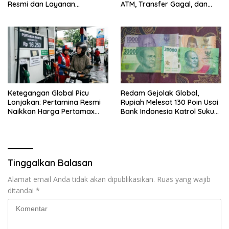
Resmi dan Layanan
ATM, Transfer Gagal, dan
Customer Service, Lengkap
Kendala Mobile Banking
Ketegangan Global Picu
Redam Gejolak Global,
Lonjakan: Pertamina Resmi
Rupiah Melesat 130 Poin Usai
Naikkan Harga Pertamax
Bank Indonesia Katrol Suku
Menjadi Rp 16.250 per Liter
Bunga
Tinggalkan Balasan
Alamat email Anda tidak akan dipublikasikan.
Ruas yang wajib
ditandai
*