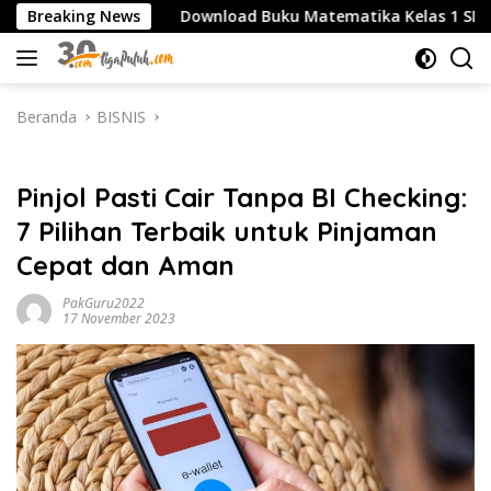
Langsung
MA/SMK
Breaking News
Download Buku Matematika Kelas 1 SD Penerbit
ke
konten
Beranda
BISNIS
BISNIS
Pinjol Pasti Cair Tanpa BI Checking:
7 Pilihan Terbaik untuk Pinjaman
Cepat dan Aman
PakGuru2022
17 November 2023