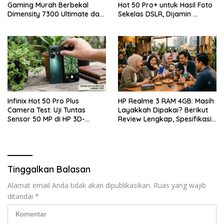
Gaming Murah Berbekal
Hot 50 Pro+ untuk Hasil Foto
Dimensity 7300 Ultimate dan
Sekelas DSLR, Dijamin …
Layar 144Hz
Infinix Hot 50 Pro Plus
HP Realme 3 RAM 4GB: Masih
Camera Test: Uji Tuntas
Layakkah Dipakai? Berikut
Sensor 50 MP di HP 3D-
Review Lengkap, Spesifikasi,
Curved Paling Tipis!
Kelebihan, Kekurangan, dan
Harga Bekas Terbaru
Tinggalkan Balasan
Alamat email Anda tidak akan dipublikasikan.
Ruas yang wajib
ditandai
*