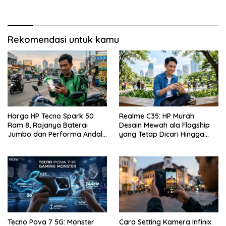
Curved Paling Tipis!
Kelebihan, Kekurangan, dan
Harga Bekas Terbaru
Rekomendasi untuk kamu
Harga HP Tecno Spark 50
Realme C35: HP Murah
Ram 8, Rajanya Baterai
Desain Mewah ala Flagship
Jumbo dan Performa Andal
yang Tetap Dicari Hingga
di Kelas Entry-Level
Saat Ini!
Tecno Pova 7 5G: Monster
Cara Setting Kamera Infinix