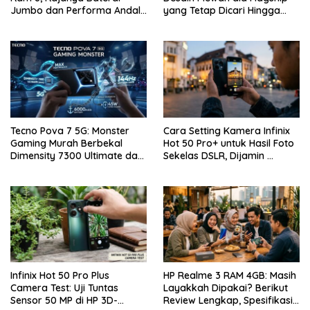
Jumbo dan Performa Andal
yang Tetap Dicari Hingga
di Kelas Entry-Level
Saat Ini!
Tecno Pova 7 5G: Monster
Cara Setting Kamera Infinix
Gaming Murah Berbekal
Hot 50 Pro+ untuk Hasil Foto
Dimensity 7300 Ultimate dan
Sekelas DSLR, Dijamin …
Layar 144Hz
Infinix Hot 50 Pro Plus
HP Realme 3 RAM 4GB: Masih
Camera Test: Uji Tuntas
Layakkah Dipakai? Berikut
Sensor 50 MP di HP 3D-
Review Lengkap, Spesifikasi,