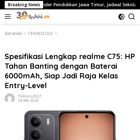
Langsung
alender Pendidikan Jawa Timur, Jadwal Sekolah, Libur dan Link
Breaking News
ke
konten
Beranda
TEKNOLOGI
TEKNOLOGI
Spesifikasi Lengkap realme C75: HP
Tahan Banting dengan Baterai
6000mAh, Siap Jadi Raja Kelas
Entry-Level
PakGuru2022
28 Mei 2026