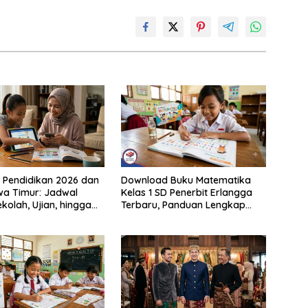
 Pendidikan 2026 dan
Download Buku Matematika
a Timur: Jadwal
Kelas 1 SD Penerbit Erlangga
kolah, Ujian, hingga
Terbaru, Panduan Lengkap
ur Nasional Nasional
Keunggulan dan Cara
, SMA/SMK
Mendapatkannya Secara Legal