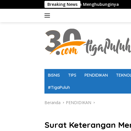
Langsung
anduan Lengkap Cara Menghubunginya
Breaking News
Kaldik Jatim 2026
ke
konten
BISNIS
TIPS
PENDIDIKAN
TEKNO
#TigaPuluh
Beranda
PENDIDIKAN
PENDIDIKAN
Surat Keterangan Me