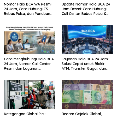
Nomor Halo BCA WA Resmi
Update Nomor Halo BCA 24
24 Jam, Cara Hubungi CS
Jam Resmi: Cara Hubungi
Bebas Pulsa, dan Panduan
Call Center Bebas Pulsa &
Aman dari Penipuan
Tips Terhindar dari Penipuan
Siber
Cara Menghubungi Halo BCA
Layanan Halo BCA 24 Jam:
24 Jam, Nomor Call Center
Solusi Cepat untuk Blokir
Resmi dan Layanan
ATM, Transfer Gagal, dan
Customer Service, Lengkap
Kendala Mobile Banking
Ketegangan Global Picu
Redam Gejolak Global,