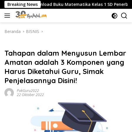
Langsung
Download Buku Matematika Kelas 1 SD Penerbit Erlangga Te
Breaking News
ke
konten
Beranda
BISNIS
BISNIS
Tahapan dalam Menyusun Lembar
Amatan adalah 3 Komponen yang
Harus Diketahui Guru, Simak
Penjelasannya Disini!
PakGuru2022
22 Oktober 2022