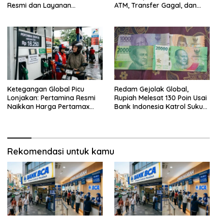
Resmi dan Layanan
ATM, Transfer Gagal, dan
Customer Service, Lengkap
Kendala Mobile Banking
Ketegangan Global Picu
Redam Gejolak Global,
Lonjakan: Pertamina Resmi
Rupiah Melesat 130 Poin Usai
Naikkan Harga Pertamax
Bank Indonesia Katrol Suku
Menjadi Rp 16.250 per Liter
Bunga
Rekomendasi untuk kamu