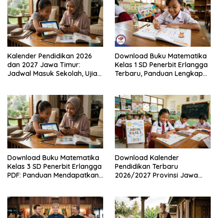
Kalender Pendidikan 2026
Download Buku Matematika
dan 2027 Jawa Timur:
Kelas 1 SD Penerbit Erlangga
Jadwal Masuk Sekolah, Ujian,
Terbaru, Panduan Lengkap
hingga Hari Libur Nasional
Keunggulan dan Cara
Nasional SD, SMP, SMA/SMK
Mendapatkannya Secara
Legal
Download Buku Matematika
Download Kalender
Kelas 3 SD Penerbit Erlangga
Pendidikan Terbaru
PDF: Panduan Mendapatkan
2026/2027 Provinsi Jawa
Versi Resmi dan Legal
Timur, Lengkap dengan
Jadwal Penting dan
Manfaatnya