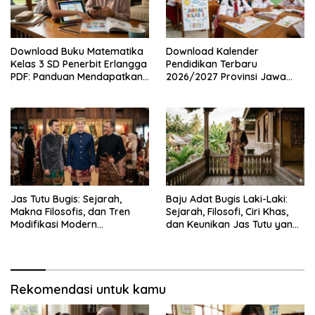
Download Buku Matematika
Download Kalender
Kelas 3 SD Penerbit Erlangga
Pendidikan Terbaru
PDF: Panduan Mendapatkan
2026/2027 Provinsi Jawa
Versi Resmi dan Legal
Timur, Lengkap dengan
Jadwal Penting dan
Manfaatnya
Jas Tutu Bugis: Sejarah,
Baju Adat Bugis Laki-Laki:
Makna Filosofis, dan Tren
Sejarah, Filosofi, Ciri Khas,
Modifikasi Modern
dan Keunikan Jas Tutu yang
Kembalinya Sang
Sarat Makna
Mahakarya
Rekomendasi untuk kamu