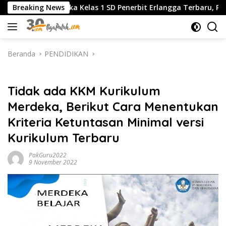
Langsung
Matematika Kelas 1 SD Penerbit Erlangga Terbaru, Panduan 
Breaking News
ke
konten
Beranda
PENDIDIKAN
PENDIDIKAN
Tidak ada KKM Kurikulum
Merdeka, Berikut Cara Menentukan
Kriteria Ketuntasan Minimal versi
Kurikulum Terbaru
PakGuru2022
9 November 2022