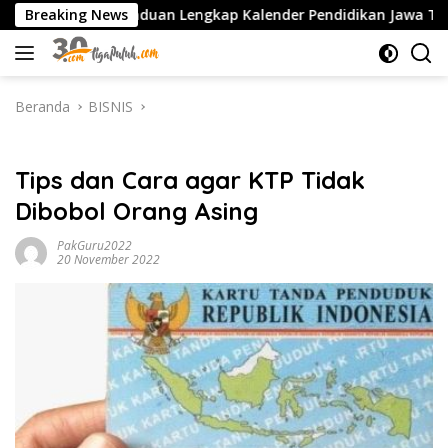
Langsung
 PDF: Panduan Lengkap Kalender Pendidikan Jawa Timur, Jadwal 
Breaking News
ke
konten
Beranda
BISNIS
BISNIS
Tips dan Cara agar KTP Tidak
Dibobol Orang Asing
PakGuru2022
20 November 2022