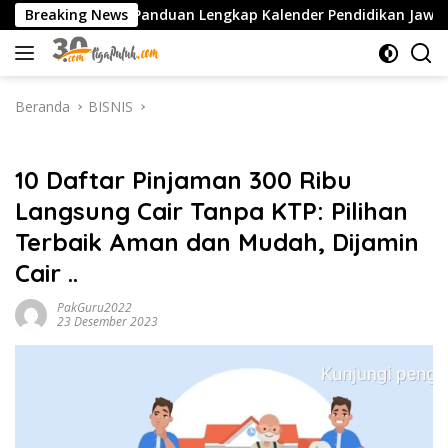
Langsung
2027 PDF: Panduan Lengkap Kalender Pendidikan Jawa Timur, Jad
Breaking News
ke
konten
Beranda
BISNIS
BISNIS
10 Daftar Pinjaman 300 Ribu
Langsung Cair Tanpa KTP: Pilihan
Terbaik Aman dan Mudah, Dijamin
Cair ..
PakGuru2022
23 Desember 2023