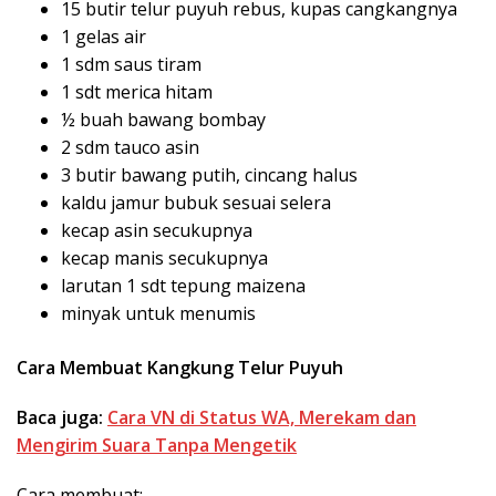
15 butir telur puyuh rebus, kupas cangkangnya
1 gelas air
1 sdm saus tiram
1 sdt merica hitam
½ buah bawang bombay
2 sdm tauco asin
3 butir bawang putih, cincang halus
kaldu jamur bubuk sesuai selera
kecap asin secukupnya
kecap manis secukupnya
larutan 1 sdt tepung maizena
minyak untuk menumis
Cara Membuat Kangkung Telur Puyuh
Baca juga:
Cara VN di Status WA, Merekam dan
Mengirim Suara Tanpa Mengetik
Cara membuat: