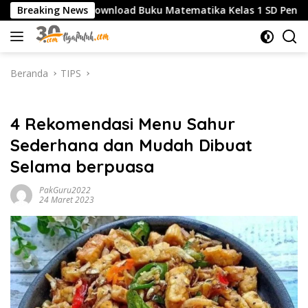
Langsung
Breaking News
Download Buku Matematika Kelas 1 SD Penerbit Erlangga 
ke
konten
Beranda
TIPS
TIPS
4 Rekomendasi Menu Sahur
Sederhana dan Mudah Dibuat
Selama berpuasa
PakGuru2022
24 Maret 2023