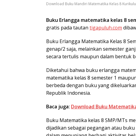
Download Buku Mandiri Matematika Kelas 8 Kurikul
Buku Erlangga matematika kelas 8 se
gratis pada tautan
tigapuluh.com
dibawa
Buku Erlangga Matematika Kelas 8 Semes
genap/2 saja, melainkan semester ganji
secara tertulis maupun dalam bentuk buk
Diketahui bahwa buku erlangga matema
matematika kelas 8 semester 1 maupun 
berbeda dengan buku yang dikeluarka
Republik Indonesia.
Baca juga:
Download Buku Matematika 
Buku Matematika kelas 8 SMP/MTs mer
dijadikan sebagai pegangan atau buk
dalam menunjang berbagi aktivitas bel