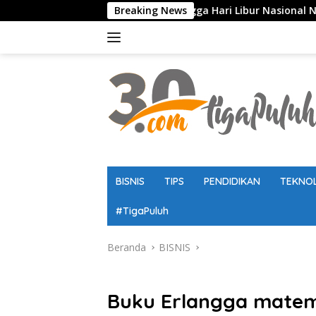
Langsung
Sekolah, Ujian, hingga Hari Libur Nasional Nasional SD, SMP, 
Breaking News
ke
konten
BISNIS
TIPS
PENDIDIKAN
TEKNO
#TigaPuluh
Beranda
BISNIS
BISNIS
Buku Erlangga matema