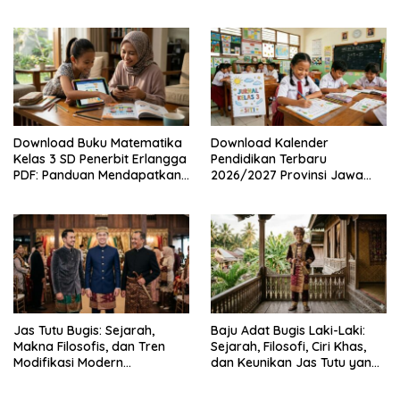
hingga Hari Libur Nasional
Keunggulan dan Cara
Nasional SD, SMP, SMA/SMK
Mendapatkannya Secara
Legal
Download Buku Matematika
Download Kalender
Kelas 3 SD Penerbit Erlangga
Pendidikan Terbaru
PDF: Panduan Mendapatkan
2026/2027 Provinsi Jawa
Versi Resmi dan Legal
Timur, Lengkap dengan
Jadwal Penting dan
Manfaatnya
Jas Tutu Bugis: Sejarah,
Baju Adat Bugis Laki-Laki:
Makna Filosofis, dan Tren
Sejarah, Filosofi, Ciri Khas,
Modifikasi Modern
dan Keunikan Jas Tutu yang
Kembalinya Sang
Sarat Makna
Mahakarya