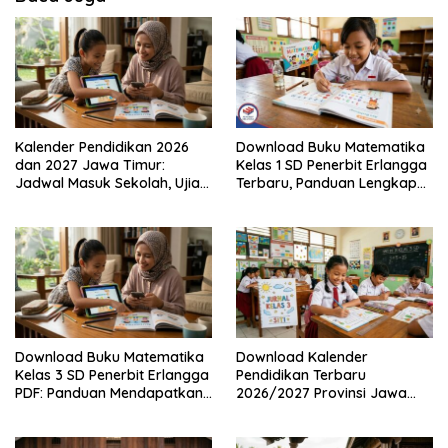
Kalender Pendidikan 2026
Download Buku Matematika
dan 2027 Jawa Timur:
Kelas 1 SD Penerbit Erlangga
Jadwal Masuk Sekolah, Ujian,
Terbaru, Panduan Lengkap
hingga Hari Libur Nasional
Keunggulan dan Cara
Nasional SD, SMP, SMA/SMK
Mendapatkannya Secara
Legal
Download Buku Matematika
Download Kalender
Kelas 3 SD Penerbit Erlangga
Pendidikan Terbaru
PDF: Panduan Mendapatkan
2026/2027 Provinsi Jawa
Versi Resmi dan Legal
Timur, Lengkap dengan
Jadwal Penting dan
Manfaatnya