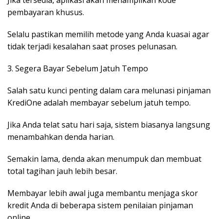
pembayaran khusus.
Selalu pastikan memilih metode yang Anda kuasai agar
tidak terjadi kesalahan saat proses pelunasan.
3. Segera Bayar Sebelum Jatuh Tempo
Salah satu kunci penting dalam cara melunasi pinjaman
KrediOne adalah membayar sebelum jatuh tempo.
Jika Anda telat satu hari saja, sistem biasanya langsung
menambahkan denda harian.
Semakin lama, denda akan menumpuk dan membuat
total tagihan jauh lebih besar.
Membayar lebih awal juga membantu menjaga skor
kredit Anda di beberapa sistem penilaian pinjaman
online.