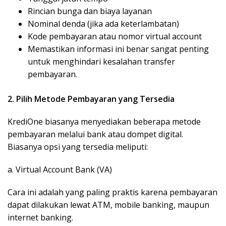
Rincian bunga dan biaya layanan
Nominal denda (jika ada keterlambatan)
Kode pembayaran atau nomor virtual account
Memastikan informasi ini benar sangat penting
untuk menghindari kesalahan transfer
pembayaran.
2. Pilih Metode Pembayaran yang Tersedia
KrediOne biasanya menyediakan beberapa metode
pembayaran melalui bank atau dompet digital.
Biasanya opsi yang tersedia meliputi:
a. Virtual Account Bank (VA)
Cara ini adalah yang paling praktis karena pembayaran
dapat dilakukan lewat ATM, mobile banking, maupun
internet banking.