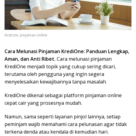
Ilustrasi: pinjaman online
Cara Melunasi Pinjaman KrediOne: Panduan Lengkap,
Aman, dan Anti Ribet.
Cara melunasi pinjaman
KrediOne menjadi topik yang cukup sering dicari,
terutama oleh pengguna yang ingin segera
menyelesaikan kewajibannya tanpa masalah.
KrediOne dikenal sebagai platform pinjaman online
cepat cair yang prosesnya mudah.
Namun, sama seperti layanan pinjol lainnya, setiap
peminjam wajib memahami cara pelunasan agar tidak
terkena denda atau kendala di kemudian hari.