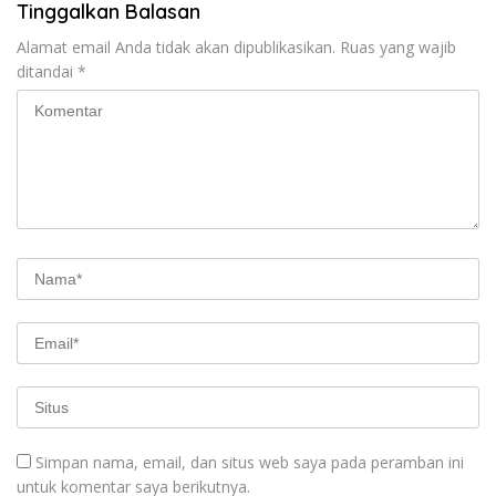
Tinggalkan Balasan
Alamat email Anda tidak akan dipublikasikan.
Ruas yang wajib
ditandai
*
Simpan nama, email, dan situs web saya pada peramban ini
untuk komentar saya berikutnya.