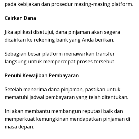
pada kebijakan dan prosedur masing-masing platform.
Cairkan Dana
Jika aplikasi disetujui, dana pinjaman akan segera
dicairkan ke rekening bank yang Anda berikan.
Sebagian besar platform menawarkan transfer
langsung untuk mempercepat proses tersebut.
Penuhi Kewajiban Pembayaran
Setelah menerima dana pinjaman, pastikan untuk
mematuhi jadwal pembayaran yang telah ditentukan.
Ini akan membantu membangun reputasi baik dan
memperkuat kemungkinan mendapatkan pinjaman di
masa depan.