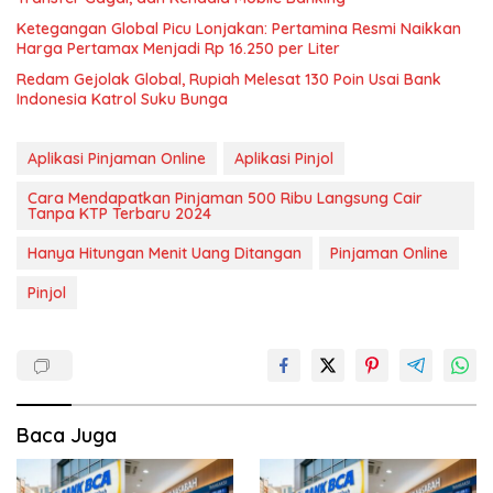
Ketegangan Global Picu Lonjakan: Pertamina Resmi Naikkan
Harga Pertamax Menjadi Rp 16.250 per Liter
Redam Gejolak Global, Rupiah Melesat 130 Poin Usai Bank
Indonesia Katrol Suku Bunga
Aplikasi Pinjaman Online
Aplikasi Pinjol
Cara Mendapatkan Pinjaman 500 Ribu Langsung Cair
Tanpa KTP Terbaru 2024
Hanya Hitungan Menit Uang Ditangan
Pinjaman Online
Pinjol
Baca Juga