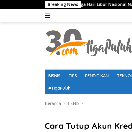
Langsung
Sekolah, Ujian, hingga Hari Libur Nasional Nasional SD, SMP, 
Breaking News
ke
konten
BISNIS
TIPS
PENDIDIKAN
TEKNO
#TigaPuluh
Beranda
BISNIS
BISNIS
Cara Tutup Akun Kred