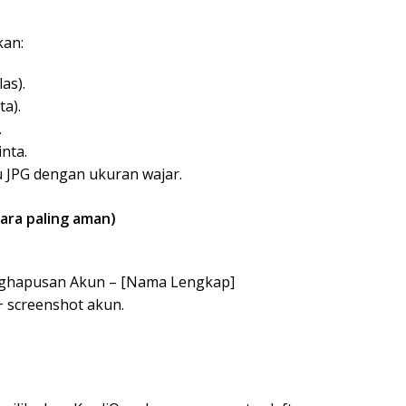
kan:
as).
ta).
.
nta.
u JPG dengan ukuran wajar.
cara paling aman)
ghapusan Akun – [Nama Lengkap]
+ screenshot akun.