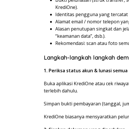
Bukti pelunasan (struk transfer, s
KrediOne).
Identitas pengguna yang tercatat 
Alamat email / nomor telepon yang
Alasan penutupan singkat dan jela
“keamanan data”, dsb.).
Rekomendasi: scan atau foto semu
Langkah-langkah langkah demi 
1. Periksa status akun & lunasi semua
Buka aplikasi KrediOne atau cek riwayat 
terlebih dahulu.
Simpan bukti pembayaran (tanggal, jum
KrediOne biasanya mensyaratkan pelu