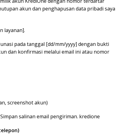
pemilik akun KrediOne dengan nomor terdaftar
utupan akun dan penghapusan data pribadi saya
n layanan].
lunasi pada tanggal [dd/mm/yyyy] dengan bukti
n dan konfirmasi melalui email ini atau nomor
an, screenshot akun)
 Simpan salinan email pengiriman. kredione
(telepon)