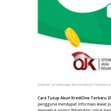
ILustrasi: Cara Menutup Akun KrediOne: Panduan Len
Cara Tutup Akun KrediOne Terbaru 2
pengguna mendapat informasi lewat po
menyebut nomor WhatsApp untuk hap