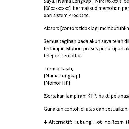
Saya, [Nama Lengkap] (NIK: [xxxxx]), 
[08xxxxxxxx], bermaksud memohon pen
dari sistem KrediOne.
Alasan: [contoh: tidak lagi membutuhka
Semua tagihan pada akun saya telah di
terlampir. Mohon proses penutupan aku
telepon terdaftar.
Terima kasih,
[Nama Lengkap]
[Nomor HP]
(Sertakan lampiran: KTP, bukti pelunas
Gunakan contoh di atas dan sesuaikan.
4. Alternatif: Hubungi Hotline Resmi 