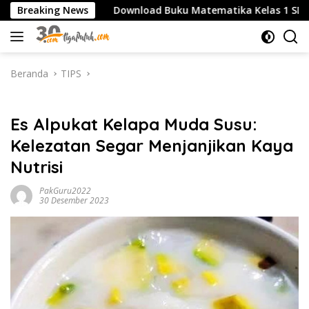
Langsung
MK
Breaking News
Download Buku Matematika Kelas 1 SD Penerbit Erl
ke
konten
Beranda
TIPS
TIPS
Es Alpukat Kelapa Muda Susu:
Kelezatan Segar Menjanjikan Kaya
Nutrisi
PakGuru2022
30 Desember 2023