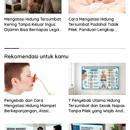
Mengatasi Hidung Tersumbat
Cara Mengatasi Hidung
Kering Tanpa Keluar Ingus:
Tersumbat Padahal Tidak
Dijamin Bisa Bernapas Lega
Pilek: Panduan Lengkap
Kembali
Hidung Mampet
Berkepanjangan dan Gejala
Mengganggu Lainnya
Rekomendasi untuk kamu
Penyebab dan Cara
7 Penyebab Utama Hidung
Mengatasi Hidung Mampet
Tersumbat dan Sesak Napas
Berkepanjangan, Atasi
Tanpa Pilek yang Wajib Anda
Dengan Cara Berikut Ini,
Ketahui
Dijamin …