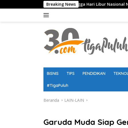
Langsung
olah, Ujian, hingga Hari Libur Nasional Nasional SD, SMP, SMA
Breaking News
ke
konten
BISNIS
TIPS
PENDIDIKAN
TEKNO
#TigaPuluh
Beranda
LAIN-LAIN
LAIN-LAIN
Garuda Muda Siap Ge