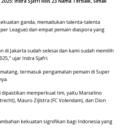
25: Indra Sjafri Rilis 23 Nama Terbaik, Simak
kekuatan ganda, memadukan talenta-talenta
Super League) dan empat pemain diaspora yang
n di Jakarta sudah selesai dan kami sudah memilih
5,” ujar Indra Sjafri.
si matang, termasuk pengamatan pemain di Super
nya.
i dipastikan memperkuat tim, yaitu Marselino
Utrecht), Mauro Zijlstra (FC Volendam), dan Dion
ambahan kekuatan signifikan bagi Indonesia yang