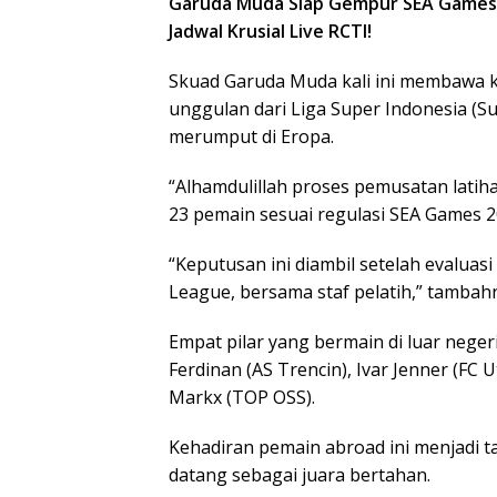
Garuda Muda Siap Gempur SEA Games 20
Jadwal Krusial Live RCTI!
Skuad Garuda Muda kali ini membawa 
unggulan dari Liga Super Indonesia (
merumput di Eropa.
“Alhamdulillah proses pemusatan latiha
23 pemain sesuai regulasi SEA Games 202
“Keputusan ini diambil setelah evalua
League, bersama staf pelatih,” tambah
Empat pilar yang bermain di luar neger
Ferdinan (AS Trencin), Ivar Jenner (FC 
Markx (TOP OSS).
Kehadiran pemain abroad ini menjadi t
datang sebagai juara bertahan.