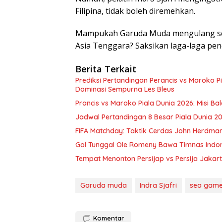
Filipina, tidak boleh diremehkan.
Mampukah Garuda Muda mengulang se
Asia Tenggara? Saksikan laga-laga pene
Berita Terkait
Prediksi Pertandingan Perancis vs Maroko P
Dominasi Sempurna Les Bleus
Prancis vs Maroko Piala Dunia 2026: Misi B
Jadwal Pertandingan 8 Besar Piala Dunia 2
FIFA Matchday: Taktik Cerdas John Herdma
Gol Tunggal Ole Romeny Bawa Timnas Indo
Tempat Menonton Persijap vs Persija Jakar
Garuda muda
Indra Sjafri
sea game
Komentar