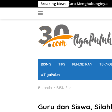
Langsung
Panduan Lengkap Cara Menghubunginya
Breaking News
Kaldik Jatim 202
ke
konten
BISNIS
TIPS
PENDIDIKAN
TEKNO
#TigaPuluh
Beranda
BISNIS
BISNIS
Guru dan Siswa, Sila