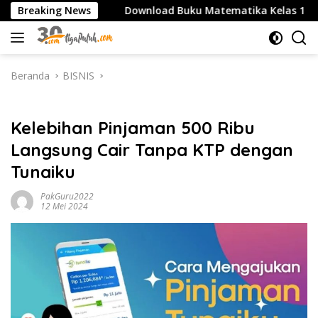
Langsung
A/SMK
Breaking News
Download Buku Matematika Kelas 1 SD Penerbit 
ke
konten
Beranda
BISNIS
BISNIS
Kelebihan Pinjaman 500 Ribu
Langsung Cair Tanpa KTP dengan
Tunaiku
PakGuru2022
12 Mei 2024