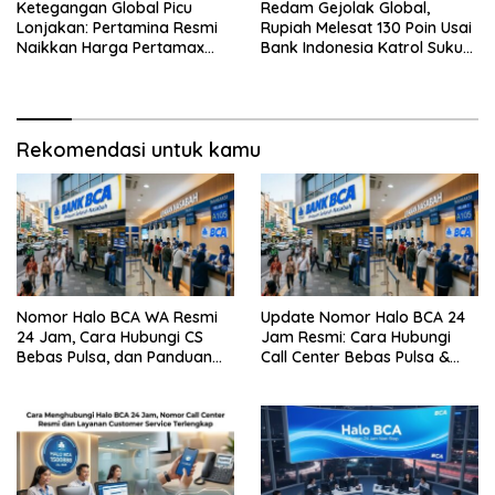
Ketegangan Global Picu
Redam Gejolak Global,
Lonjakan: Pertamina Resmi
Rupiah Melesat 130 Poin Usai
Naikkan Harga Pertamax
Bank Indonesia Katrol Suku
Menjadi Rp 16.250 per Liter
Bunga
Rekomendasi untuk kamu
Nomor Halo BCA WA Resmi
Update Nomor Halo BCA 24
24 Jam, Cara Hubungi CS
Jam Resmi: Cara Hubungi
Bebas Pulsa, dan Panduan
Call Center Bebas Pulsa &
Aman dari Penipuan
Tips Terhindar dari Penipuan
Siber