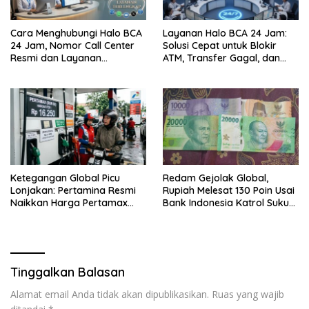
Cara Menghubungi Halo BCA
Layanan Halo BCA 24 Jam:
24 Jam, Nomor Call Center
Solusi Cepat untuk Blokir
Resmi dan Layanan
ATM, Transfer Gagal, dan
Customer Service, Lengkap
Kendala Mobile Banking
Ketegangan Global Picu
Redam Gejolak Global,
Lonjakan: Pertamina Resmi
Rupiah Melesat 130 Poin Usai
Naikkan Harga Pertamax
Bank Indonesia Katrol Suku
Menjadi Rp 16.250 per Liter
Bunga
Tinggalkan Balasan
Alamat email Anda tidak akan dipublikasikan.
Ruas yang wajib