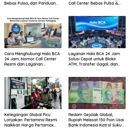
Bebas Pulsa, dan Panduan
Call Center Bebas Pulsa &
Aman dari Penipuan
Tips Terhindar dari Penipuan
Siber
Cara Menghubungi Halo BCA
Layanan Halo BCA 24 Jam:
24 Jam, Nomor Call Center
Solusi Cepat untuk Blokir
Resmi dan Layanan
ATM, Transfer Gagal, dan
Customer Service, Lengkap
Kendala Mobile Banking
Ketegangan Global Picu
Redam Gejolak Global,
Lonjakan: Pertamina Resmi
Rupiah Melesat 130 Poin Usai
Naikkan Harga Pertamax
Bank Indonesia Katrol Suku