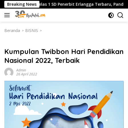
Langsung
ika Kelas 1 SD Penerbit Erlangga Terbaru, Panduan Lengkap 
Breaking News
ke
konten
Beranda
BISNIS
BISNIS
Kumpulan Twibbon Hari Pendidikan
Nasional 2022, Terbaik
Admin
26 April 2022