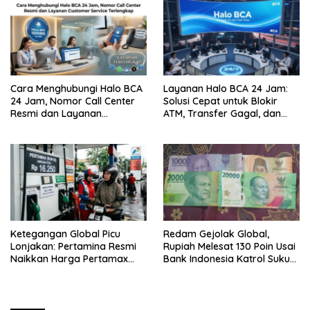
Cara Menghubungi Halo BCA
Layanan Halo BCA 24 Jam:
24 Jam, Nomor Call Center
Solusi Cepat untuk Blokir
Resmi dan Layanan
ATM, Transfer Gagal, dan
Customer Service, Lengkap
Kendala Mobile Banking
Ketegangan Global Picu
Redam Gejolak Global,
Lonjakan: Pertamina Resmi
Rupiah Melesat 130 Poin Usai
Naikkan Harga Pertamax
Bank Indonesia Katrol Suku
Menjadi Rp 16.250 per Liter
Bunga