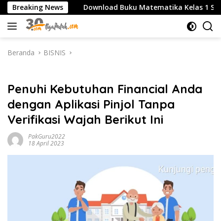
Langsung
/SMK
Breaking News
Download Buku Matematika Kelas 1 SD Penerbit 
ke
konten
Beranda
BISNIS
BISNIS
Penuhi Kebutuhan Financial Anda
dengan Aplikasi Pinjol Tanpa
Verifikasi Wajah Berikut Ini
PakGuru2022
18 April 2023