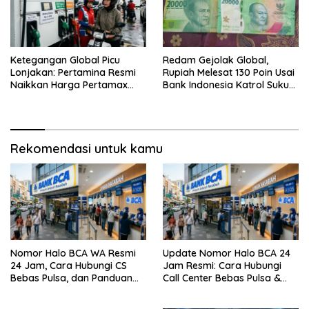
Ketegangan Global Picu
Redam Gejolak Global,
Lonjakan: Pertamina Resmi
Rupiah Melesat 130 Poin Usai
Naikkan Harga Pertamax
Bank Indonesia Katrol Suku
Menjadi Rp 16.250 per Liter
Bunga
Rekomendasi untuk kamu
Nomor Halo BCA WA Resmi
Update Nomor Halo BCA 24
24 Jam, Cara Hubungi CS
Jam Resmi: Cara Hubungi
Bebas Pulsa, dan Panduan
Call Center Bebas Pulsa &
Aman dari Penipuan
Tips Terhindar dari Penipuan
Siber