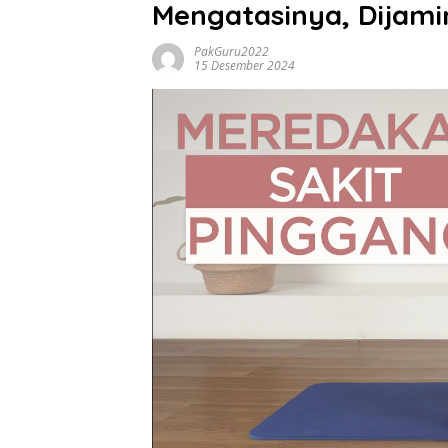
Mengatasinya, Dijami
PakGuru2022
15 Desember 2024