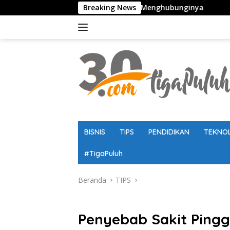
Langsung
anduan Lengkap Cara Menghubunginya
Breaking News
Kaldik Jatim 2026
ke
konten
BISNIS
TIPS
PENDIDIKAN
TEKNO
#TigaPuluh
Beranda
TIPS
TIPS
Penyebab Sakit Ping