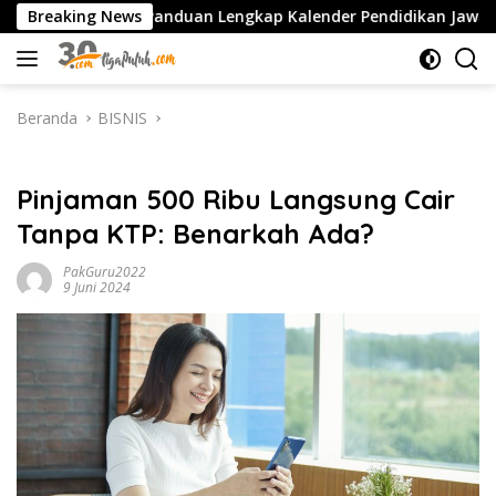
Langsung
027 PDF: Panduan Lengkap Kalender Pendidikan Jawa Timur, Jadw
Breaking News
ke
konten
Beranda
BISNIS
BISNIS
Pinjaman 500 Ribu Langsung Cair
Tanpa KTP: Benarkah Ada?
PakGuru2022
9 Juni 2024