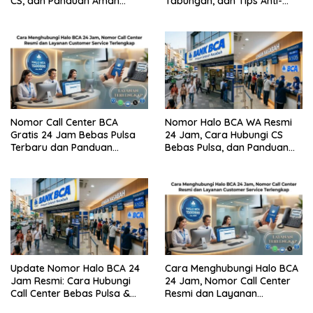
CS, dan Panduan Aman
Tabungan, dan Tips Anti-
Bebas Penipuan
Gagal
Nomor Call Center BCA
Nomor Halo BCA WA Resmi
Gratis 24 Jam Bebas Pulsa
24 Jam, Cara Hubungi CS
Terbaru dan Panduan
Bebas Pulsa, dan Panduan
Lengkap Cara
Aman dari Penipuan
Menghubunginya
Update Nomor Halo BCA 24
Cara Menghubungi Halo BCA
Jam Resmi: Cara Hubungi
24 Jam, Nomor Call Center
Call Center Bebas Pulsa &
Resmi dan Layanan
Tips Terhindar dari Penipuan
Customer Service, Lengkap