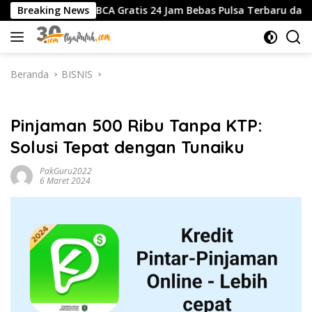
Langsung
all Center BCA Gratis 24 Jam Bebas Pulsa Terbaru dan Pandu
Breaking News
ke
konten
Beranda
BISNIS
BISNIS
Pinjaman 500 Ribu Tanpa KTP:
Solusi Tepat dengan Tunaiku
PakGuru2022
6 Maret 2024