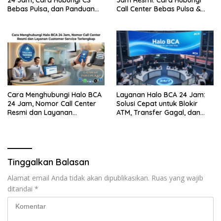
24 Jam, Cara Hubungi CS
Jam Resmi: Cara Hubungi
Bebas Pulsa, dan Panduan
Call Center Bebas Pulsa &
Aman dari Penipuan
Tips Terhindar dari Penipuan
Siber
Cara Menghubungi Halo BCA
Layanan Halo BCA 24 Jam:
24 Jam, Nomor Call Center
Solusi Cepat untuk Blokir
Resmi dan Layanan
ATM, Transfer Gagal, dan
Customer Service, Lengkap
Kendala Mobile Banking
Tinggalkan Balasan
Alamat email Anda tidak akan dipublikasikan.
Ruas yang wajib
ditandai
*