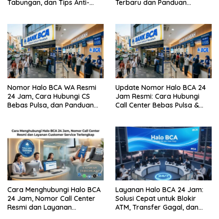
Tabungan, dan Tips Anti-
Terbaru dan Panduan
Gagal
Lengkap Cara
Menghubunginya
Nomor Halo BCA WA Resmi
Update Nomor Halo BCA 24
24 Jam, Cara Hubungi CS
Jam Resmi: Cara Hubungi
Bebas Pulsa, dan Panduan
Call Center Bebas Pulsa &
Aman dari Penipuan
Tips Terhindar dari Penipuan
Siber
Cara Menghubungi Halo BCA
Layanan Halo BCA 24 Jam:
24 Jam, Nomor Call Center
Solusi Cepat untuk Blokir
Resmi dan Layanan
ATM, Transfer Gagal, dan
Customer Service, Lengkap
Kendala Mobile Banking