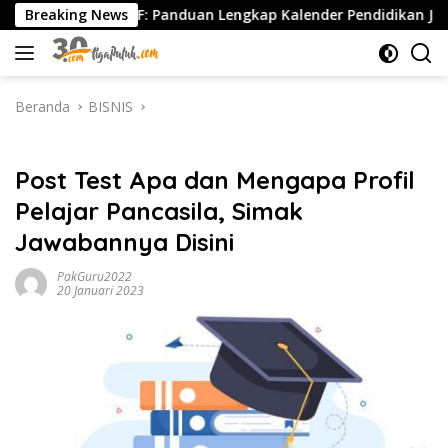
Langsung
026/2027 PDF: Panduan Lengkap Kalender Pendidikan Jawa Timur, 
Breaking News
ke
konten
Beranda
BISNIS
BISNIS
Post Test Apa dan Mengapa Profil
Pelajar Pancasila, Simak
Jawabannya Disini
PakGuru2022
20 Januari 2023