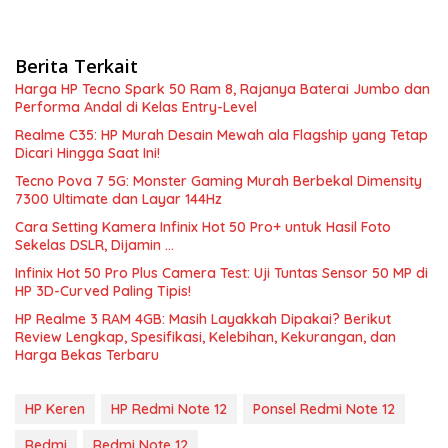
Berita Terkait
Harga HP Tecno Spark 50 Ram 8, Rajanya Baterai Jumbo dan
Performa Andal di Kelas Entry-Level
Realme C35: HP Murah Desain Mewah ala Flagship yang Tetap
Dicari Hingga Saat Ini!
Tecno Pova 7 5G: Monster Gaming Murah Berbekal Dimensity
7300 Ultimate dan Layar 144Hz
Cara Setting Kamera Infinix Hot 50 Pro+ untuk Hasil Foto
Sekelas DSLR, Dijamin …
Infinix Hot 50 Pro Plus Camera Test: Uji Tuntas Sensor 50 MP di
HP 3D-Curved Paling Tipis!
HP Realme 3 RAM 4GB: Masih Layakkah Dipakai? Berikut
Review Lengkap, Spesifikasi, Kelebihan, Kekurangan, dan
Harga Bekas Terbaru
HP Keren
HP Redmi Note 12
Ponsel Redmi Note 12
Redmi
Redmi Note 12