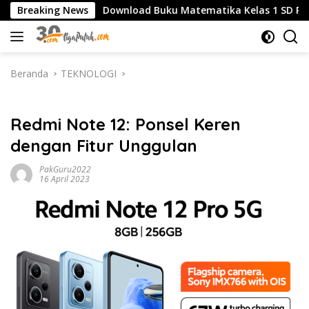
Langsung
K
Breaking News
Download Buku Matematika Kelas 1 SD Penerbit Erl
ke
konten
Beranda
TEKNOLOGI
TEKNOLOGI
Redmi Note 12: Ponsel Keren
dengan Fitur Unggulan
PakGuru2022
16 April 2023