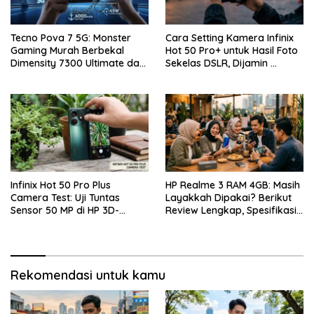
Tecno Pova 7 5G: Monster
Cara Setting Kamera Infinix
Gaming Murah Berbekal
Hot 50 Pro+ untuk Hasil Foto
Dimensity 7300 Ultimate dan
Sekelas DSLR, Dijamin …
Layar 144Hz
Infinix Hot 50 Pro Plus
HP Realme 3 RAM 4GB: Masih
Camera Test: Uji Tuntas
Layakkah Dipakai? Berikut
Sensor 50 MP di HP 3D-
Review Lengkap, Spesifikasi,
Curved Paling Tipis!
Kelebihan, Kekurangan, dan
Harga Bekas Terbaru
Rekomendasi untuk kamu