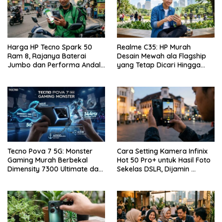
Harga HP Tecno Spark 50
Realme C35: HP Murah
Ram 8, Rajanya Baterai
Desain Mewah ala Flagship
Jumbo dan Performa Andal
yang Tetap Dicari Hingga
di Kelas Entry-Level
Saat Ini!
Tecno Pova 7 5G: Monster
Cara Setting Kamera Infinix
Gaming Murah Berbekal
Hot 50 Pro+ untuk Hasil Foto
Dimensity 7300 Ultimate dan
Sekelas DSLR, Dijamin …
Layar 144Hz