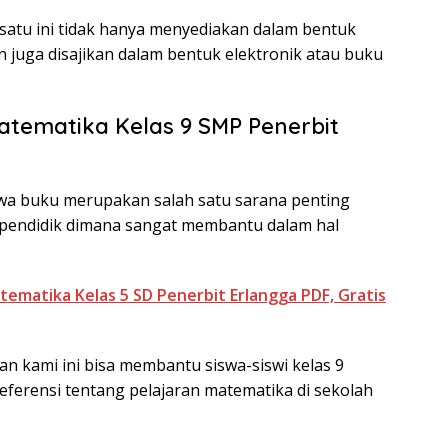
satu ini tidak hanya menyediakan dalam bentuk
n juga disajikan dalam bentuk elektronik atau buku
tematika Kelas 9 SMP Penerbit
hwa buku merupakan salah satu sarana penting
n pendidik dimana sangat membantu dalam hal
ematika Kelas 5 SD Penerbit Erlangga PDF, Gratis
an kami ini bisa membantu siswa-siswi kelas 9
ferensi tentang pelajaran matematika di sekolah