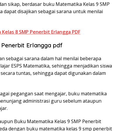
dan sikap, berdasar buku Matematika Kelas 9 SMP
ga dapat disajikan sebagai sarana untuk menilai
Kelas 8 SMP Penerbit Erlangga PDF
Penerbit Erlangga pdf
kan sebagai sarana dalam hal menilai beberapa
ajar ESPS Matematika, sehingga menjadikan siswa
 secara tuntas, sehingga dapat digunakan dalam
ebagai pegangan saat mengajar, buku matematika
menunjang administrasi guru sebelum ataupun
jar.
maupun Buku Matematika Kelas 9 SMP Penerbit
eda dengan buku matematika kelas 9 smp penerbit