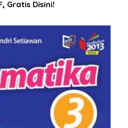
 Gratis Disini!