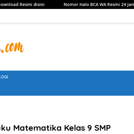
ni
Nomor Halo BCA WA Resmi 24 Jam, Cara Hubungi CS 
LOGI
ku Matematika Kelas 9 SMP