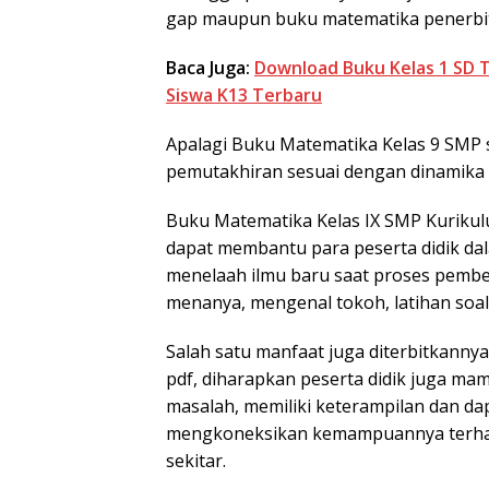
gap maupun buku matematika penerbit
Baca Juga:
Download Buku Kelas 1 SD T
Siswa K13 Terbaru
Apalagi Buku Matematika Kelas 9 SMP
pemutakhiran sesuai dengan dinamika
Buku Matematika Kelas IX SMP Kurikul
dapat membantu para peserta didik d
menelaah ilmu baru saat proses pembel
menanya, mengenal tokoh, latihan soal
Salah satu manfaat juga diterbitkanny
pdf, diharapkan peserta didik juga 
masalah, memiliki keterampilan dan dap
mengkoneksikan kemampuannya terhada
sekitar.