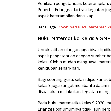
Penilaian pengetahuan, keterampilan, 
Penerbit Erlangga dari sisi kegiatan ju
aspek keterampilan dan sikap.
Baca Juga:
Download Buku Matematika 
Buku Matematika Kelas 9 SMP 
Untuk latihan ulangan juga bisa dijadi
aspek pengetahuan dengan sumber bel
kelas IX lebih mudah menguasai materi
kehidupan sehari-hari.
Bagi seorang guru, selain dijadikan s
kelas 9 juga sangat membantu dalam 
disaat akan melakukan kegiatan menga
Pada buku matematika kelas 9 2020, 
Erlangga pdf umumnya tidak jauh berb