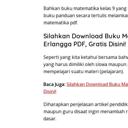
Bahkan buku matematika kelas 9 yang 
buku panduan secara tertulis melainka
matematika pdf.
Silahkan Download Buku Ma
Erlangga PDF, Gratis Disini!
Seperti yang kita ketahui bersama ba
yang harus dimiliki oleh siswa maupu
mempelajari suatu materi (pelajaran).
Baca Juga:
Silahkan Download Buku Mat
Disini!
Diharapkan penjelasan artikel pendidik
maupun guru disaat ingin menambah re
dasar.