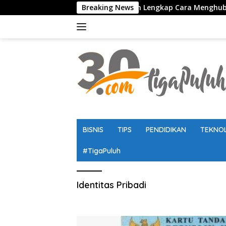
Langsung
m Bebas Pulsa Terbaru dan Panduan Lengkap Cara Menghubungi
Breaking News
ke
konten
BISNIS
TIPS
PENDIDIKAN
TEKNO
#TigaPuluh
Identitas Pribadi