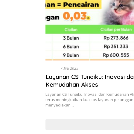
BISNIS
7 Mei 2025
Layanan CS Tunaiku: Inovasi d
Kemudahan Akses
Layanan CS Tunaiku: Inovasi dan Kemudahan Ak
terus meningkatkan kualitas layanan pelangga
menyediakan…