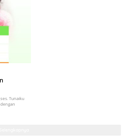
an
ses. Tunaiku
n dengan
Selengkapnya