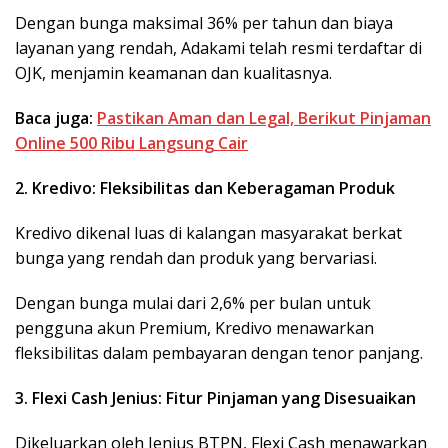
Dengan bunga maksimal 36% per tahun dan biaya
layanan yang rendah, Adakami telah resmi terdaftar di
OJK, menjamin keamanan dan kualitasnya.
Baca juga:
Pastikan Aman dan Legal, Berikut Pinjaman
Online 500 Ribu Langsung Cair
2. Kredivo: Fleksibilitas dan Keberagaman Produk
Kredivo dikenal luas di kalangan masyarakat berkat
bunga yang rendah dan produk yang bervariasi.
Dengan bunga mulai dari 2,6% per bulan untuk
pengguna akun Premium, Kredivo menawarkan
fleksibilitas dalam pembayaran dengan tenor panjang.
3. Flexi Cash Jenius: Fitur Pinjaman yang Disesuaikan
Dikeluarkan oleh Jenius BTPN, Flexi Cash menawarkan