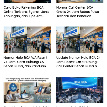
Cara Buka Rekening BCA
Nomor Call Center BCA
Online Terbaru: Syarat, Jenis
Gratis 24 Jam Bebas Pulsa
Tabungan, dan Tips Anti-
Terbaru dan Panduan
Gagal
Lengkap Cara
Menghubunginya
Nomor Halo BCA WA Resmi
Update Nomor Halo BCA 24
24 Jam, Cara Hubungi CS
Jam Resmi: Cara Hubungi
Bebas Pulsa, dan Panduan
Call Center Bebas Pulsa &
Aman dari Penipuan
Tips Terhindar dari Penipuan
Siber