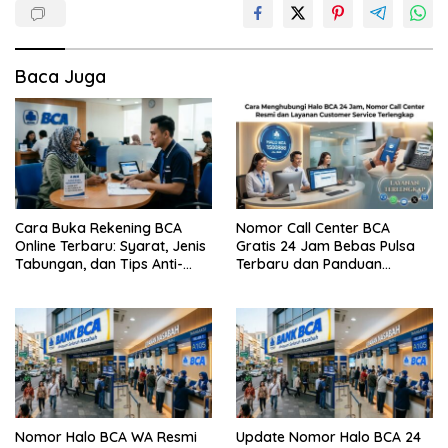
Baca Juga
Cara Buka Rekening BCA
Nomor Call Center BCA
Online Terbaru: Syarat, Jenis
Gratis 24 Jam Bebas Pulsa
Tabungan, dan Tips Anti-
Terbaru dan Panduan
Gagal
Lengkap Cara
Menghubunginya
Nomor Halo BCA WA Resmi
Update Nomor Halo BCA 24