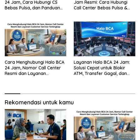
24 Jam, Cara Hubungi CS
Jam Resmi: Cara Hubungi
Bebas Pulsa, dan Panduan
Call Center Bebas Pulsa &
Aman dari Penipuan
Tips Terhindar dari Penipuan
Siber
Cara Menghubungi Halo BCA
Layanan Halo BCA 24 Jam:
24 Jam, Nomor Call Center
Solusi Cepat untuk Blokir
Resmi dan Layanan
ATM, Transfer Gagal, dan
Customer Service, Lengkap
Kendala Mobile Banking
Rekomendasi untuk kamu