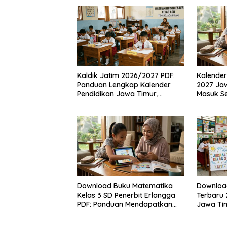
Kaldik Jatim 2026/2027 PDF:
Kalender
Panduan Lengkap Kalender
2027 Jaw
Pendidikan Jawa Timur,
Masuk Se
Jadwal Sekolah, Libur dan Link
Hari Lib
Download Resmi disini
SD, SMP
Download Buku Matematika
Download
Kelas 3 SD Penerbit Erlangga
Terbaru 
PDF: Panduan Mendapatkan
Jawa Ti
Versi Resmi dan Legal
Jadwal P
Manfaat