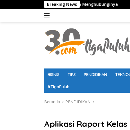
Langsung
duan Lengkap Cara Menghubunginya
Breaking News
Kaldik Jatim 2026/2
ke
konten
BISNIS
TIPS
PENDIDIKAN
TEKNO
#TigaPuluh
Beranda
PENDIDIKAN
PENDIDIKAN
Aplikasi Raport Kela