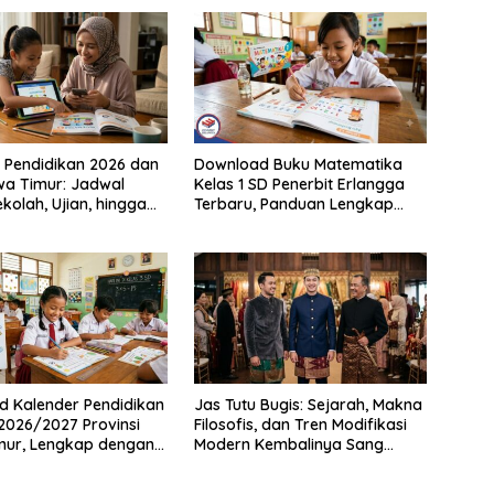
 Pendidikan 2026 dan
Download Buku Matematika
a Timur: Jadwal
Kelas 1 SD Penerbit Erlangga
kolah, Ujian, hingga
Terbaru, Panduan Lengkap
ur Nasional Nasional
Keunggulan dan Cara
, SMA/SMK
Mendapatkannya Secara Legal
 Kalender Pendidikan
Jas Tutu Bugis: Sejarah, Makna
2026/2027 Provinsi
Filosofis, dan Tren Modifikasi
mur, Lengkap dengan
Modern Kembalinya Sang
enting dan
Mahakarya
nya