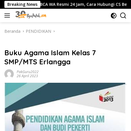
Langsung
o BCA WA Resmi 24 Jam, Cara Hubungi CS Bebas Pulsa, dan Pa
Breaking News
ke
konten
Beranda
PENDIDIKAN
PENDIDIKAN
Buku Agama Islam Kelas 7
SMP/MTS Erlangga
PakGuru2022
26 April 2023