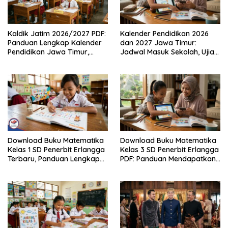
Kaldik Jatim 2026/2027 PDF:
Kalender Pendidikan 2026
Panduan Lengkap Kalender
dan 2027 Jawa Timur:
Pendidikan Jawa Timur,
Jadwal Masuk Sekolah, Ujian,
Jadwal Sekolah, Libur dan
hingga Hari Libur Nasional
Link Download Resmi disini
Nasional SD, SMP, SMA/SMK
Download Buku Matematika
Download Buku Matematika
Kelas 1 SD Penerbit Erlangga
Kelas 3 SD Penerbit Erlangga
Terbaru, Panduan Lengkap
PDF: Panduan Mendapatkan
Keunggulan dan Cara
Versi Resmi dan Legal
Mendapatkannya Secara
Legal