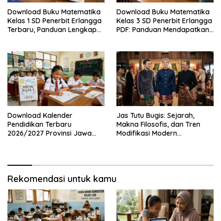
Download Buku Matematika
Download Buku Matematika
Kelas 1 SD Penerbit Erlangga
Kelas 3 SD Penerbit Erlangga
Terbaru, Panduan Lengkap
PDF: Panduan Mendapatkan
Keunggulan dan Cara
Versi Resmi dan Legal
Mendapatkannya Secara
Legal
Download Kalender
Jas Tutu Bugis: Sejarah,
Pendidikan Terbaru
Makna Filosofis, dan Tren
2026/2027 Provinsi Jawa
Modifikasi Modern
Timur, Lengkap dengan
Kembalinya Sang
Jadwal Penting dan
Mahakarya
Manfaatnya
Rekomendasi untuk kamu